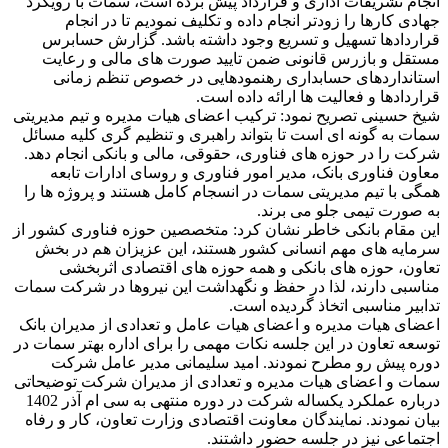
انجام تشریفات اداری و قرارداد پیش برده است، سمات با رویکرد
جهادی کارها را زودتر انجام داده و تکلیف نمودیم تا در انجام
قراردادها تسهیل و تسریع وجود داشته باشد. گزارش حسابرس
مستقل و بازرس قانونی ضمن تایید صورت های مالی و رعایت
استانداردهای حسابداری رهنمودهایی در خصوص تنظم زمانی
قراردادها و فعالیت ها ارائه داده است.
شیخ حسینی تصریح نمود: ترکیب اعضای هیات مدیره و تیم مدیریتی
سمات به گونه ای است تا بتواند راهبری و تنظیم گری کلیه مسائل
شرکت را در حوزه های فناوری، حقوقی، مالی و بانکی انجام دهد.
معاون فناوری بانک، مدیر امور فناوری و روسای ادارات تابعه
همگی با تیم مدیریتی سمات در انسجام کامل هستند و پروژه ها را
به صورت تیمی جلو می برند.
این مقام بانکی خاطر نشان کرد: متخصصین حوزه فناوری کشور از
سرمایه های مهم انسانی کشور هستند، این عزیزان هم در بخش
تعاون، حوزه های بانکی و همه حوزه های اقتصادی اثربخشی
مناسبی دارند، لذا در حفظ و نگهداشت این نیروها در شرکت سمات
تدابیر مناسبی اتخاذ گردیده است.
اعضای هیات مدیره و اعضای هیات عامل و تعدادی از مدیران بانک
توسعه تعاون در این جلسه نکات مهمی را برای اداره بهتر سمات در
دوره پیش رو مطرح نمودند. امید سلیمانی مدیر عامل شرکت
سمات و اعضای هیات مدیره و تعدادی از مدیران شرکت توضیحاتی
درباره عملکرد یکساله شرکت در دوره منتهی به سی ام آذر 1402
بیان نمودند. نمایندگان معاونت اقتصادی وزارت تعاون، کار و رفاه
اجتماعی نیز در جلسه حضور داشتند.