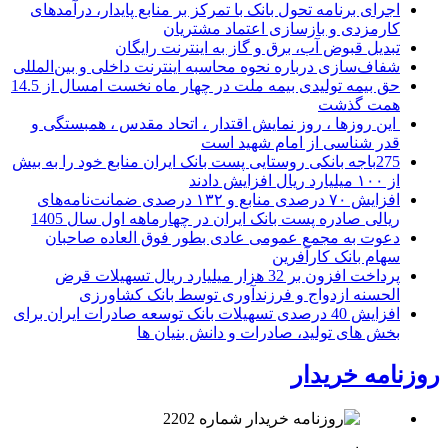
اجرای برنامه تحول بانک با تمرکز بر منابع پایدار، درآمدهای
کارمزدی و بازسازی اعتماد مشتریان
تبدیل قبوض آب، برق و گاز به اینترنت رایگان
شفاف‌سازی درباره نحوه محاسبه اینترنت داخلی و بین‌المللی
حق بیمه تولیدی بیمه ملت در چهار ماه نخست امسال از 14.5
همت گذشت
این روزها ، روز نمایش اقتدار ، اتحاد مقدس ، همبستگی و
قدر شناسی از امام شهید است
275باجه بانکی روستایی پست بانک ایران منابع خود را به بیش
از ۱۰۰ میلیارد ریال افزایش دادند
افزایش ۷۰ درصدی منابع و ۱۳۲ درصدی ضمانت‌نامه‌های
ریالی صادره پست بانک ایران در چهارماهه اول سال 1405
دعوت به مجمع عمومی عادی بطور فوق العاده صاحبان
سهام بانک کارآفرین
پرداخت افزون بر 32 هزار میلیارد ریال تسهیلات قرض
الحسنه ازدواج و فرزندآوری توسط بانک کشاورزی
افزایش 40 درصدی تسهیلات بانک توسعه صادرات ایران برای
بخش های تولید، صادرات و دانش بنیان ها
روزنامه خریدار