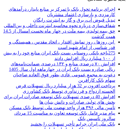
اجرای برنامه تحول بانک با تمرکز بر منابع پایدار، درآمدهای
کارمزدی و بازسازی اعتماد مشتریان
تبدیل قبوض آب، برق و گاز به اینترنت رایگان
شفاف‌سازی درباره نحوه محاسبه اینترنت داخلی و بین‌المللی
حق بیمه تولیدی بیمه ملت در چهار ماه نخست امسال از 14.5
همت گذشت
این روزها ، روز نمایش اقتدار ، اتحاد مقدس ، همبستگی و
قدر شناسی از امام شهید است
275باجه بانکی روستایی پست بانک ایران منابع خود را به بیش
از ۱۰۰ میلیارد ریال افزایش دادند
افزایش ۷۰ درصدی منابع و ۱۳۲ درصدی ضمانت‌نامه‌های
ریالی صادره پست بانک ایران در چهارماهه اول سال 1405
دعوت به مجمع عمومی عادی بطور فوق العاده صاحبان
سهام بانک کارآفرین
پرداخت افزون بر 32 هزار میلیارد ریال تسهیلات قرض
الحسنه ازدواج و فرزندآوری توسط بانک کشاورزی
افزایش 40 درصدی تسهیلات بانک توسعه صادرات ایران برای
بخش های تولید، صادرات و دانش بنیان ها
تأمین مالی ۳۹۶ هزار واحد نهضت ملی توسط بانک مسکن
پیام مدیرعامل بانک توسعه تعاون به مناسبت 15 مرداد،
سالروز تأسیس بانک
بانک ملی ایران جرایم تأخیر تسهیلات را بخشید