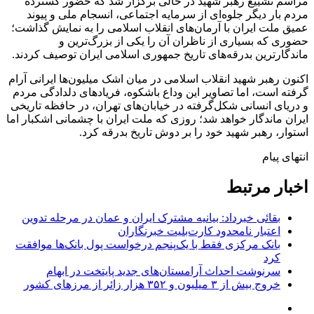
مراسم تشییع رهبر شهید در حالی برگزار شد که حضور گسترده
مردم بار دیگر جلوه‌ای از سرمایه اجتماعی، انسجام ملی و پیوند
عمیق ملت ایران با آرمان‌های انقلاب اسلامی را به نمایش گذاشت؛
حضوری که بسیاری از ناظران آن را یکی از بزرگ‌ترین و
ماندگارترین بدرقه‌های تاریخ جمهوری اسلامی ایران توصیف کردند.
اکنون رهبر شهید انقلاب اسلامی در میان اشک میلیون‌ها ایرانی آرام
گرفته است، اما تصاویر این وداع باشکوه، فریادهای دلدادگی مردم
و دریای انسانی شکل‌گرفته در خیابان‌های تهران، در حافظه تاریخی
ایران ماندگار خواهد شد؛ روزی که ملت ایران با چشمانی اشکبار اما
استوار، رهبر شهید خود را بر دوش تاریخ بدرقه کرد.
انتهای پیام
اخبار مرتبط
بقائی خبرداد: بیانیه مشترک ایران و عمان در مرحله تدوین
اعتبار نامحدود کارت‌بلیت خبرنگاران
بانک مرکزی فقط با یک‌‎پنجم درخواست پول بانک‌ها موافقت
کرد
سرنوشت احداث آرامستان‌های جدید پایتخت در ابهام
خروج بیش از ۳ میلیون و ۳۵۲ هزار زائر از مرزهای کشور