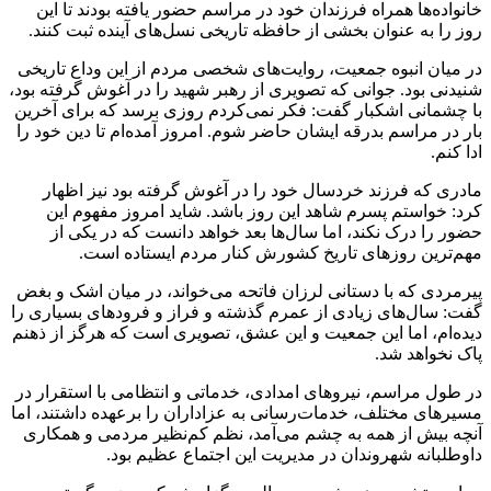
خانواده‌ها همراه فرزندان خود در مراسم حضور یافته بودند تا این
روز را به عنوان بخشی از حافظه تاریخی نسل‌های آینده ثبت کنند.
در میان انبوه جمعیت، روایت‌های شخصی مردم از این وداع تاریخی
شنیدنی بود. جوانی که تصویری از رهبر شهید را در آغوش گرفته بود،
با چشمانی اشکبار گفت: فکر نمی‌کردم روزی برسد که برای آخرین
بار در مراسم بدرقه ایشان حاضر شوم. امروز آمده‌ام تا دین خود را
ادا کنم.
مادری که فرزند خردسال خود را در آغوش گرفته بود نیز اظهار
کرد: خواستم پسرم شاهد این روز باشد. شاید امروز مفهوم این
حضور را درک نکند، اما سال‌ها بعد خواهد دانست که در یکی از
مهم‌ترین روزهای تاریخ کشورش کنار مردم ایستاده است.
پیرمردی که با دستانی لرزان فاتحه می‌خواند، در میان اشک و بغض
گفت: سال‌های زیادی از عمرم گذشته و فراز و فرودهای بسیاری را
دیده‌ام، اما این جمعیت و این عشق، تصویری است که هرگز از ذهنم
پاک نخواهد شد.
در طول مراسم، نیروهای امدادی، خدماتی و انتظامی با استقرار در
مسیرهای مختلف، خدمات‌رسانی به عزاداران را برعهده داشتند، اما
آنچه بیش از همه به چشم می‌آمد، نظم کم‌نظیر مردمی و همکاری
داوطلبانه شهروندان در مدیریت این اجتماع عظیم بود.