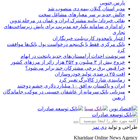
پارس جنوبی
مدیر استان گیلان بیمه دی منصوب شد
چالش جدید بر سر معیارهای مشاغل سخت
بقائی خبرداد: بیانیه مشترک ایران و عمان در مرحله تدوین
راه اندازی سامانه یکپارچه مدیریت برای پایش زیرساخت‌های
تجاری
اعتبار نامحدود کارت‌بلیت خبرنگاران
بانک مرکزی فقط با یک‌‎پنجم درخواست پول بانک‌ها موافقت
کرد
سرنوشت احداث آرامستان‌های جدید پایتخت در ابهام
خروج بیش از ۳ میلیون و ۳۵۲ هزار زائر از مرزهای کشور
چرا قبض برق برخی مشترکان چند برابر می‌شود؟
افت ۲۵ درصدی تولید خودروسازان
زمانبندی شارژ کالابرگ تغییر کرد
ایران و پاکستان به افق ۱۰ میلیارد دلاری چشم دوختند
میزبانی بانک سرمایه از عاشقان حسینی در موکب جاماندگان
اربعین
طراحی و تولید
دی تمز
Kharidaar Online News Agency