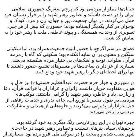
خیابان‌ها مملو از مردمی بود که پرچم سه‌رنگ جمهوری اسلامی
ایران را در دست داشتند و تصاویر رهبر شهید را بر فراز دستان خود
حمل می‌کردند. در میان جمعیت، پیر و جوان، زن و مرد، کودک و
نوجوان در کنار یکدیگر ایستاده بودند؛ حضوری که بیش از هر چیز،
تصویری از وحدت، همبستگی و پیوند عاطفی ملت با رهبر خود را به
نمایش گذاشت.
فضای مراسم اگرچه با حضور انبوه جمعیت همراه بود، اما سکوتی
سنگین و معنوی بر آن سایه افکنده بود؛ سکوتی که گاه با زمزمه
قرآن، صلوات، نوحه و اشک‌های بی‌اختیار مردم شکسته می‌شد.
بسیاری از عزاداران ساعت‌ها در مسیرهای تشییع حضور داشتند تا
تنها برای لحظه‌ای دیگر با رهبر شهید خود وداع کنند.
در شهرری و جوار حرم حضرت عبدالعظیم حسنی(ع) نیز حال و
هوایی متفاوت جریان داشت. زائران و عزاداران با قرائت قرآن، دعا
و زیارت، یاد و خاطره رهبر شهید را گرامی داشتند. موکب‌های
مردمی در طول مسیر با توزیع آب، چای، نذری و خدمات رفاهی از
خیل عزاداران پذیرایی می‌کردند و جلوه‌هایی از همدلی و مشارکت
مردمی را رقم می‌زدند.
چهره تهران در این روز تاریخی رنگ دیگری به خود گرفته بود.
پرچم‌های سیاه، بنرهای تسلیت و تصاویر رهبر شهید در جای‌جای
شهر نصب شده و پایتخت را در سوگی ملی فرو برده بود. بسیاری از