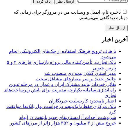
ارسال نظر
پاک کردن !
ذخیره نام، ایمیل و وبسایت من در مرورگر برای زمانی که
دوباره دیدگاهی می‌نویسم.
آخرین اخبار
با هدف ترویج فرهنگ استفاده از چک‌های الکترونیکی انجام
می‌شود:
بانک تجارت، تأمین‌کننده مالی پروژه بازسازی فازهای ۴ و ۵
پارس جنوبی
مدیر استان گیلان بیمه دی منصوب شد
چالش جدید بر سر معیارهای مشاغل سخت
بقائی خبرداد: بیانیه مشترک ایران و عمان در مرحله تدوین
راه اندازی سامانه یکپارچه مدیریت برای پایش زیرساخت‌های
تجاری
اعتبار نامحدود کارت‌بلیت خبرنگاران
بانک مرکزی فقط با یک‌‎پنجم درخواست پول بانک‌ها موافقت
کرد
سرنوشت احداث آرامستان‌های جدید پایتخت در ابهام
خروج بیش از ۳ میلیون و ۳۵۲ هزار زائر از مرزهای کشور