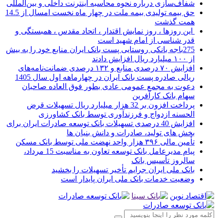
شفاف‌سازی درباره نحوه محاسبه اینترنت داخلی و بین‌المللی
حق بیمه تولیدی بیمه ملت در چهار ماه نخست امسال از 14.5
همت گذشت
این روزها ، روز نمایش اقتدار ، اتحاد مقدس ، همبستگی و
قدر شناسی از امام شهید است
275باجه بانکی روستایی پست بانک ایران منابع خود را به بیش
از ۱۰۰ میلیارد ریال افزایش دادند
افزایش ۷۰ درصدی منابع و ۱۳۲ درصدی ضمانت‌نامه‌های
ریالی صادره پست بانک ایران در چهارماهه اول سال 1405
دعوت به مجمع عمومی عادی بطور فوق العاده صاحبان
سهام بانک کارآفرین
پرداخت افزون بر 32 هزار میلیارد ریال تسهیلات قرض
الحسنه ازدواج و فرزندآوری توسط بانک کشاورزی
افزایش 40 درصدی تسهیلات بانک توسعه صادرات ایران برای
بخش های تولید، صادرات و دانش بنیان ها
تأمین مالی ۳۹۶ هزار واحد نهضت ملی توسط بانک مسکن
پیام مدیرعامل بانک توسعه تعاون به مناسبت 15 مرداد،
سالروز تأسیس بانک
بانک ملی ایران جرایم تأخیر تسهیلات را بخشید
وضعیت خدمات بانک ملی ایران پایدار است