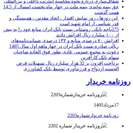
شفاف‌سازی درباره نحوه محاسبه اینترنت داخلی و بین‌المللی
حق بیمه تولیدی بیمه ملت در چهار ماه نخست امسال از 14.5
همت گذشت
این روزها ، روز نمایش اقتدار ، اتحاد مقدس ، همبستگی و
قدر شناسی از امام شهید است
275باجه بانکی روستایی پست بانک ایران منابع خود را به بیش
از ۱۰۰ میلیارد ریال افزایش دادند
افزایش ۷۰ درصدی منابع و ۱۳۲ درصدی ضمانت‌نامه‌های
ریالی صادره پست بانک ایران در چهارماهه اول سال 1405
دعوت به مجمع عمومی عادی بطور فوق العاده صاحبان
سهام بانک کارآفرین
پرداخت افزون بر 32 هزار میلیارد ریال تسهیلات قرض
الحسنه ازدواج و فرزندآوری توسط بانک کشاورزی
روزنامه خریدار
17مرداد1405
روزنامه خریدارشماره2203