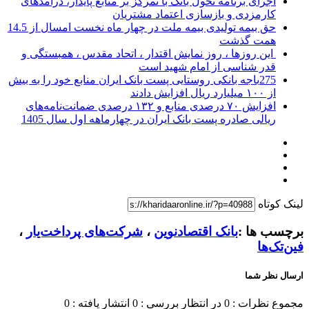
اجرای برنامه تحول بانک با تمرکز بر منابع پایدار، درآمدهای
کارمزدی و بازسازی اعتماد مشتریان
حق بیمه تولیدی بیمه ملت در چهار ماه نخست امسال از 14.5
همت گذشت
این روزها ، روز نمایش اقتدار ، اتحاد مقدس ، همبستگی و
قدر شناسی از امام شهید است
275باجه بانکی روستایی پست بانک ایران منابع خود را به بیش
از ۱۰۰ میلیارد ریال افزایش دادند
افزایش ۷۰ درصدی منابع و ۱۳۲ درصدی ضمانت‌نامه‌های
ریالی صادره پست بانک ایران در چهارماهه اول سال 1405
لینک کوتاه
برچسب ها :
بانک اقتصادنوین
،
شرکت‌های پرداخت‌یار
،
فین‌تک‌ها
ارسال نظر شما
مجموع نظرات : 0
در انتظار بررسی : 0
انتشار یافته : 0