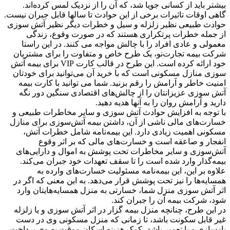
بیشتر باید از کسانی جویا شد، که آن را از نزدیک لمس کرده‌اند.
گاهی اوقات تاثیرات برخی از این حوادث تا سالها قابل جبران نیست.
حوادث طبیعی نظیر زلزله و سیل و خطرات دیگر نظیر آتش سوزی
از جمله خطرات پرتکراری هستند که در صورت وقوع، زندگی
معمولی و عادی افراد را با چالش مواجه می کنند. در این راستا
شرکت بیمه تجارت‌نو، یک طرح خاص و متفاوت را برای مشتریان
خود ارائه کرده است. این طرح در قالب کارت VIP برای بیمه آتش
سوزی منازل مسکونی است که با خرید آن می‌توانید برای خودتان
امنیت خاطر و آرامش را رقم بزنید. شما می توانید با کارت بیمه
آتش سوزی عزیزانتان را از چالش‌های اقتصادی سنگین دور نگه
دارید و آرامش روان را به آنها هدیه دهید.
با توجه به افزایش حوادث آتش سوزی و سایر مخاطرات طبیعی و
خسارت‌های مالی ناشی از آن، داشتن بیمه آتش‌سوزی برای منازل
مسکونی اهمیت زیادی دارد. این بیمه‌نامه شامل خطرات آتش،
انفجار و صاعقه است و خسارت‌های مالی که بر اثر وقوع
آتش‌سوزی و سایر مخاطرات تحت پوشش به اموال و دارایی‌های
بیمه‌گذار وارد شده است را تا سقف تعهدات خود جبران می‌کند.
علاوه بر این، این بیمه‌نامه مسئولیت خسارت‌های وارده به
همسایه‌ها را نیز تحت پوشش قرار می‌دهد. به این معنی که اگر در
اثر آتش سوزی منزل شما، خسارتی به منزل همسایه‌هایتان وارد
شود، شرکت بیمه آن را جبران کند.
در این طرح، چنانچه منزل بیمه گزار در اثر آتش سوزی و یا زلزله
غیر قابل سکونت باشد، تا زمانی که منزل مسکونی وی در دست
بازسازی و یا تعمیر باشد، کمک هزینه اسکان موقت به وی پرداخت