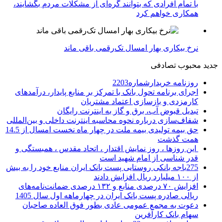
با تمام افرادی که بتوانند گره‌ای از مشکلات مردم بگشایند،
همکاری خواهم کرد
نرخ بیکاری بهار امسال تک‌رقمی باقی ماند
جدید
محبوب
تصادفی
روزنامه خریدارشماره2203
اجرای برنامه تحول بانک با تمرکز بر منابع پایدار، درآمدهای
کارمزدی و بازسازی اعتماد مشتریان
تبدیل قبوض آب، برق و گاز به اینترنت رایگان
شفاف‌سازی درباره نحوه محاسبه اینترنت داخلی و بین‌المللی
حق بیمه تولیدی بیمه ملت در چهار ماه نخست امسال از 14.5
همت گذشت
این روزها ، روز نمایش اقتدار ، اتحاد مقدس ، همبستگی و
قدر شناسی از امام شهید است
275باجه بانکی روستایی پست بانک ایران منابع خود را به بیش
از ۱۰۰ میلیارد ریال افزایش دادند
افزایش ۷۰ درصدی منابع و ۱۳۲ درصدی ضمانت‌نامه‌های
ریالی صادره پست بانک ایران در چهارماهه اول سال 1405
دعوت به مجمع عمومی عادی بطور فوق العاده صاحبان
سهام بانک کارآفرین