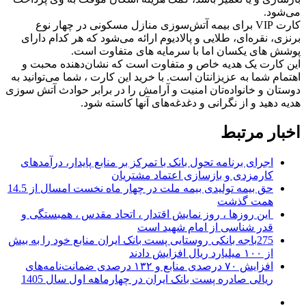
می‌شود.
کارت VIP برای بیمه آتش‌سوزی منازل مسکونی در چهار نوع
برنزی، نقره‌ای، طلایی و پالادیوم ارائه می‌شود که هر کدام دارای
پوشش های یکسان اما با سرمایه های متفاوت است.
این کارت یک هدیه خاص و متفاوت است که نشان‌دهنده محبت و
اهتمام شما به عزیزانتان است. با خرید این کارت ، شما می‌توانید به
دوستان و خانواده‌تان امنیت و آرامش را در برابر حوادث آتش سوزی
هدیه دهید و از نگرانی و دغدغه‌های آنها کاسته شود.
اخبار مرتبط
اجرای برنامه تحول بانک با تمرکز بر منابع پایدار، درآمدهای
کارمزدی و بازسازی اعتماد مشتریان
حق بیمه تولیدی بیمه ملت در چهار ماه نخست امسال از 14.5
همت گذشت
این روزها ، روز نمایش اقتدار ، اتحاد مقدس ، همبستگی و
قدر شناسی از امام شهید است
275باجه بانکی روستایی پست بانک ایران منابع خود را به بیش
از ۱۰۰ میلیارد ریال افزایش دادند
افزایش ۷۰ درصدی منابع و ۱۳۲ درصدی ضمانت‌نامه‌های
ریالی صادره پست بانک ایران در چهارماهه اول سال 1405