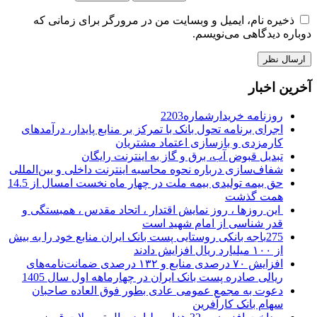
ذخیره نام، ایمیل و وبسایت من در مرورگر برای زمانی که
دوباره دیدگاهی می‌نویسم.
آخرین اخبار
روزنامه خریدارشماره2203
اجرای برنامه تحول بانک با تمرکز بر منابع پایدار، درآمدهای
کارمزدی و بازسازی اعتماد مشتریان
تبدیل قبوض آب، برق و گاز به اینترنت رایگان
شفاف‌سازی درباره نحوه محاسبه اینترنت داخلی و بین‌المللی
حق بیمه تولیدی بیمه ملت در چهار ماه نخست امسال از 14.5
همت گذشت
این روزها ، روز نمایش اقتدار ، اتحاد مقدس ، همبستگی و
قدر شناسی از امام شهید است
275باجه بانکی روستایی پست بانک ایران منابع خود را به بیش
از ۱۰۰ میلیارد ریال افزایش دادند
افزایش ۷۰ درصدی منابع و ۱۳۲ درصدی ضمانت‌نامه‌های
ریالی صادره پست بانک ایران در چهارماهه اول سال 1405
دعوت به مجمع عمومی عادی بطور فوق العاده صاحبان
سهام بانک کارآفرین