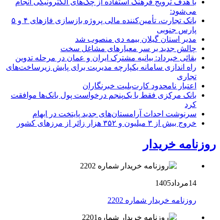
با هدف ترویج فرهنگ استفاده از چک‌های الکترونیکی انجام
می‌شود:
بانک تجارت، تأمین‌کننده مالی پروژه بازسازی فازهای ۴ و ۵
پارس جنوبی
مدیر استان گیلان بیمه دی منصوب شد
چالش جدید بر سر معیارهای مشاغل سخت
بقائی خبرداد: بیانیه مشترک ایران و عمان در مرحله تدوین
راه اندازی سامانه یکپارچه مدیریت برای پایش زیرساخت‌های
تجاری
اعتبار نامحدود کارت‌بلیت خبرنگاران
بانک مرکزی فقط با یک‌‎پنجم درخواست پول بانک‌ها موافقت
کرد
سرنوشت احداث آرامستان‌های جدید پایتخت در ابهام
خروج بیش از ۳ میلیون و ۳۵۲ هزار زائر از مرزهای کشور
روزنامه خریدار
14مرداد1405
روزنامه خریدار شماره 2202