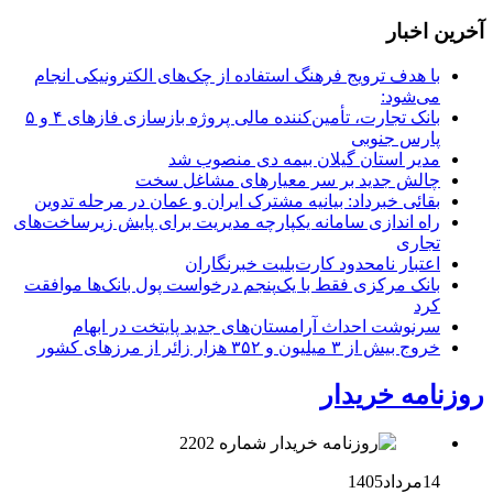
آخرین اخبار
با هدف ترویج فرهنگ استفاده از چک‌های الکترونیکی انجام
می‌شود:
بانک تجارت، تأمین‌کننده مالی پروژه بازسازی فازهای ۴ و ۵
پارس جنوبی
مدیر استان گیلان بیمه دی منصوب شد
چالش جدید بر سر معیارهای مشاغل سخت
بقائی خبرداد: بیانیه مشترک ایران و عمان در مرحله تدوین
راه اندازی سامانه یکپارچه مدیریت برای پایش زیرساخت‌های
تجاری
اعتبار نامحدود کارت‌بلیت خبرنگاران
بانک مرکزی فقط با یک‌‎پنجم درخواست پول بانک‌ها موافقت
کرد
سرنوشت احداث آرامستان‌های جدید پایتخت در ابهام
خروج بیش از ۳ میلیون و ۳۵۲ هزار زائر از مرزهای کشور
روزنامه خریدار
14مرداد1405