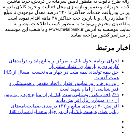
ارائه طرح یاقوت به منظور تامین سرمایه در گردش،خرید ماشین
آلات، تجهیزات و تعمیر و بازسازی محل فعالیت و خرید کالای با دوام
ایرانی ودریافت خدمات حداکثر تا ۲۲۰ درصد معدل موجودی تا مبلغ
۲۰ میلیارد ریال و با بازپرداخت حداکثر ۴۸ ماهه اقدام نموده است
متقاضیان محترم می‌توانند به منظور کسب اطلاعات بیشتر به
سایت موسسه به آدرس www.melalbank.ir و یا شعب این موسسه
در سراسر کشور مراجعه نمایند
اخبار مرتبط
اجرای برنامه تحول بانک با تمرکز بر منابع پایدار، درآمدهای
کارمزدی و بازسازی اعتماد مشتریان
حق بیمه تولیدی بیمه ملت در چهار ماه نخست امسال از 14.5
همت گذشت
این روزها ، روز نمایش اقتدار ، اتحاد مقدس ، همبستگی و
قدر شناسی از امام شهید است
275باجه بانکی روستایی پست بانک ایران منابع خود را به بیش
از ۱۰۰ میلیارد ریال افزایش دادند
افزایش ۷۰ درصدی منابع و ۱۳۲ درصدی ضمانت‌نامه‌های
ریالی صادره پست بانک ایران در چهارماهه اول سال 1405