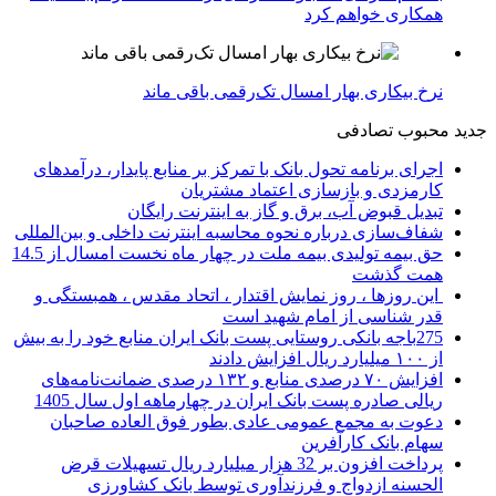
همکاری خواهم کرد
نرخ بیکاری بهار امسال تک‌رقمی باقی ماند
جدید
محبوب
تصادفی
اجرای برنامه تحول بانک با تمرکز بر منابع پایدار، درآمدهای
کارمزدی و بازسازی اعتماد مشتریان
تبدیل قبوض آب، برق و گاز به اینترنت رایگان
شفاف‌سازی درباره نحوه محاسبه اینترنت داخلی و بین‌المللی
حق بیمه تولیدی بیمه ملت در چهار ماه نخست امسال از 14.5
همت گذشت
این روزها ، روز نمایش اقتدار ، اتحاد مقدس ، همبستگی و
قدر شناسی از امام شهید است
275باجه بانکی روستایی پست بانک ایران منابع خود را به بیش
از ۱۰۰ میلیارد ریال افزایش دادند
افزایش ۷۰ درصدی منابع و ۱۳۲ درصدی ضمانت‌نامه‌های
ریالی صادره پست بانک ایران در چهارماهه اول سال 1405
دعوت به مجمع عمومی عادی بطور فوق العاده صاحبان
سهام بانک کارآفرین
پرداخت افزون بر 32 هزار میلیارد ریال تسهیلات قرض
الحسنه ازدواج و فرزندآوری توسط بانک کشاورزی