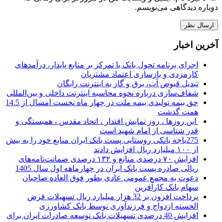
دوباره دیدگاهی می‌نویسم.
آخرین اخبار
اجرای برنامه تحول بانک با تمرکز بر منابع پایدار، درآمدهای
کارمزدی و بازسازی اعتماد مشتریان
تبدیل قبوض آب، برق و گاز به اینترنت رایگان
شفاف‌سازی درباره نحوه محاسبه اینترنت داخلی و بین‌المللی
حق بیمه تولیدی بیمه ملت در چهار ماه نخست امسال از 14.5
همت گذشت
این روزها ، روز نمایش اقتدار ، اتحاد مقدس ، همبستگی و
قدر شناسی از امام شهید است
275باجه بانکی روستایی پست بانک ایران منابع خود را به بیش
از ۱۰۰ میلیارد ریال افزایش دادند
افزایش ۷۰ درصدی منابع و ۱۳۲ درصدی ضمانت‌نامه‌های
ریالی صادره پست بانک ایران در چهارماهه اول سال 1405
دعوت به مجمع عمومی عادی بطور فوق العاده صاحبان
سهام بانک کارآفرین
پرداخت افزون بر 32 هزار میلیارد ریال تسهیلات قرض
الحسنه ازدواج و فرزندآوری توسط بانک کشاورزی
افزایش 40 درصدی تسهیلات بانک توسعه صادرات ایران برای