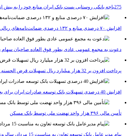
275باجه بانکی روستایی پست بانک ایران منابع خود را به بیش از ۱۰۰ میلیارد ریال افزایش دادند
افزایش ۷۰ درصدی منابع و ۱۳۲ درصدی ضمانت‌نامه‌های ریالی صادره پست بانک ایران در چهارماهه اول سال 1405
دعوت به مجمع عمومی عادی بطور فوق العاده صاحبان سهام با
پرداخت افزون بر 32 هزار میلیارد ریال تسهیلات قرض الحسنه ازدواج و فرزندآوری توسط بانک کشاورزی
افزایش 40 درصدی تسهیلات بانک توسعه صادرات ایران برای بخش های تولید، صادرات و دانش بنیان ها
تأمین مالی ۳۹۶ هزار واحد نهضت ملی توسط بانک مسکن
پیام مدیرعامل بانک توسعه تعاون به مناسبت 15 مرداد، سالروز تأسیس بانک