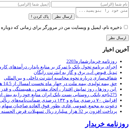
ارسال نظر
پاک کردن !
ذخیره نام، ایمیل و وبسایت من در مرورگر برای زمانی که دوباره 
آخرین اخبار
روزنامه خریدارشماره2203
اجرای برنامه تحول بانک با تمرکز بر منابع پایدار، درآمدهای ک
تبدیل قبوض آب، برق و گاز به اینترنت رایگان
شفاف‌سازی درباره نحوه محاسبه اینترنت داخلی و بین‌المللی
حق بیمه تولیدی بیمه ملت در چهار ماه نخست امسال از 14.5 همت گذشت
این روزها ، روز نمایش اقتدار ، اتحاد مقدس ، همبستگی و قد
275باجه بانکی روستایی پست بانک ایران منابع خود را به بیش از ۱۰۰ میلیارد ریال افزایش دادند
افزایش ۷۰ درصدی منابع و ۱۳۲ درصدی ضمانت‌نامه‌های ریالی صادره پست بانک ایران در چهارماهه اول سال 1405
دعوت به مجمع عمومی عادی بطور فوق العاده صاحبان سهام با
پرداخت افزون بر 32 هزار میلیارد ریال تسهیلات قرض الحسنه ازدواج و فرزندآوری توسط بانک کشاورزی
روزنامه خریدار