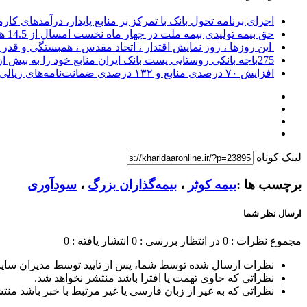
اجرای برنامه تحول بانک با تمرکز بر منابع پایدار، درآمدهای ک
حق بیمه تولیدی بیمه ملت در چهار ماه نخست امسال از 14.5 همت گذشت
این روزها ، روز نمایش اقتدار ، اتحاد مقدس ، همبستگی و قد
275باجه بانکی روستایی پست بانک ایران منابع خود را به بیش از ۱۰۰ میلیارد ریال افزایش دادند
افزایش ۷۰ درصدی منابع و ۱۳۲ درصدی ضمانت‌نامه‌های ریالی صادره پست بانک ایران در چهارماهه اول سال 1405
لینک کوتاه
برچسب ها :
بیمه کوثر
،
بیمه‌گذاران بزرگ
،
سودآوری
ارسال نظر شما
مجموع نظرات : 0
در انتظار بررسی : 0
انتشار یافته : 0
نظرات ارسال شده توسط شما، پس از تایید توسط مدیران سای
نظراتی که حاوی تهمت یا افترا باشد منتشر نخواهد شد.
نظراتی که به غیر از زبان فارسی یا غیر مرتبط با خبر باشد منت