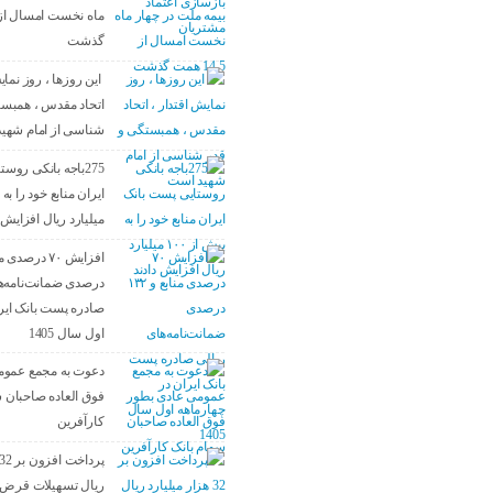
گذشت
این روزها ، روز نمای
اتحاد مقدس ، همبست
شناسی از امام شهی
275باجه بانکی روس
میلیارد ریال افزایش د
درصدی ضمانت‌نامه‌ه
صادره پست بانک ایرا
اول سال 1405
دعوت به مجمع عموم
فوق العاده صاحبان س
کارآفرین
ریال تسهیلات قرض ا