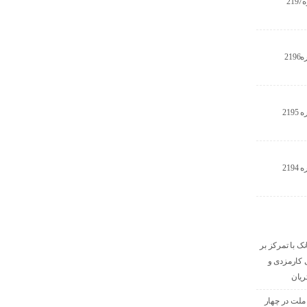
2
21
21
21
نک با تمرکز بر
ای کارمزدی و
ریان
 ملت در چهار