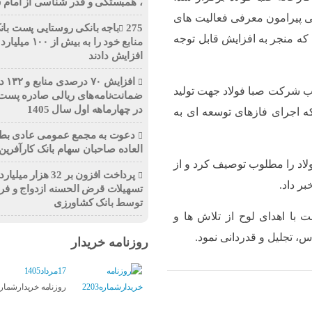
، همبستگی و قدر شناسی از امام
ی پیرامون معرفی فعالیت های
275باجه بانکی روستایی پست بان
ه منجر به افزایش قابل توجه
منابع خود را به بیش از ۰
افزایش دادند
افزایش 
ب شرکت صبا فولاد جهت تولید
ضمانت‌نامه‌های ریالی صادره پست 
در چهارماهه اول سال 1405
 اجرای فازهای توسعه ای به
دعوت به مجمع عمومی عادی بط
العاده صاحبان سهام بانک کارآفرین
لاد را مطلوب توصیف کرد و از
پرداخت افزون بر 32 هزار می
ر داد.
تسهیلات قرض الحسنه ازدواج و فر
توسط بانک کشاورزی
 با اهدای لوح از تلاش ها و
 تجلیل و قدردانی نمود.​
روزنامه خریدار
17مرداد1405
روزنامه خریدارشماره203