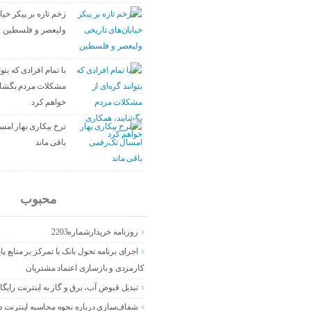
زخم تازه بر پیکر خیا
ولیعصر و فلسطین
با تمام افرادی که بتوا
مشکلات مردم بگشای
خواهم کرد
نرخ بیکاری بهار ام
باقی ماند
جدید
محبوب
روزنامه خریدارشماره2203
اجرای برنامه تحول بانک با تمرکز بر منابع پا
کارمزدی و بازسازی اعتماد مشتریان
تبدیل قبوض آب، برق و گاز به اینترنت رایگا
شفاف‌سازی درباره نحوه محاسبه اینترنت د