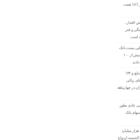
ماه نخست امسال از 14.5 همت
ش اقتدار ،
گی و قدر
د است
تایی پست بانک
ایران منابع خود را به بیش از ۱۰۰
ادند
افزایش ۷۰ درصدی منابع و ۱۳۲
ای ریالی
ن در چهارماهه
ی عادی بطور
هام بانک
پرداخت افزون بر 32 هزار میلیارد
لحسنه ازدواج