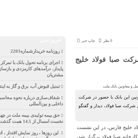
تجارت
انرژی
بانک و بیمه
بورس
سازمان و نهادها
آخرین اخبار
0 نظر
چاپ خبر
روزنامه خریدارشماره2203
ت صبا فولاد خلیج
اجرای برنامه تحول بانک با تمرکز ب
پایدار، درآمدهای کارمزدی و بازساز
مشتریان
تبدیل قبوض آب، برق و گاز به اینت
ونین این بانک با حضور در شرکت
شفاف‌سازی درباره نحوه محاسبه
داخلی و بین‌المللی
 شرکت صبا فولاد، دیدار و گفتگو
حق بیمه تولیدی بیمه ملت در چها
نخست امسال از 14.5 همت گذشت
اد خلیج فارس، در این نشست
این روزها ، روز نمایش اقتدار ، 
رخانه صبا فولاد برگزار شد،