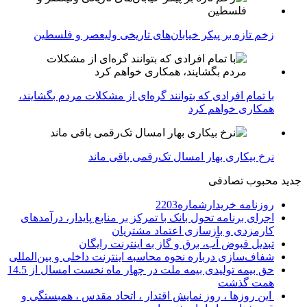
زخم تازه بر پیکر خیابان‌های تاریخی ولیعصر و فلسطین
با تمام افرادی که بتوانند گره‌ای از مشکلات مردم بگشایند،
همکاری خواهم کرد
نرخ بیکاری بهار امسال تک‌رقمی باقی ماند
جدید
محبوب
تصادفی
روزنامه خریدارشماره2203
اجرای برنامه تحول بانک با تمرکز بر منابع پایدار، درآمدهای
کارمزدی و بازسازی اعتماد مشتریان
تبدیل قبوض آب، برق و گاز به اینترنت رایگان
شفاف‌سازی درباره نحوه محاسبه اینترنت داخلی و بین‌المللی
حق بیمه تولیدی بیمه ملت در چهار ماه نخست امسال از 14.5
همت گذشت
این روزها ، روز نمایش اقتدار ، اتحاد مقدس ، همبستگی و