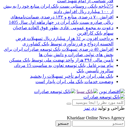
قدر شناسی از امام شهید است
275باجه بانکی روستایی پست بانک ایران منابع خود را به بیش
از ۱۰۰ میلیارد ریال افزایش دادند
افزایش ۷۰ درصدی منابع و ۱۳۲ درصدی ضمانت‌نامه‌های
ریالی صادره پست بانک ایران در چهارماهه اول سال 1405
دعوت به مجمع عمومی عادی بطور فوق العاده صاحبان
سهام بانک کارآفرین
پرداخت افزون بر 32 هزار میلیارد ریال تسهیلات قرض
الحسنه ازدواج و فرزندآوری توسط بانک کشاورزی
افزایش 40 درصدی تسهیلات بانک توسعه صادرات ایران برای
بخش های تولید، صادرات و دانش بنیان ها
تأمین مالی ۳۹۶ هزار واحد نهضت ملی توسط بانک مسکن
پیام مدیرعامل بانک توسعه تعاون به مناسبت 15 مرداد،
سالروز تأسیس بانک
بانک ملی ایران جرایم تأخیر تسهیلات را بخشید
وضعیت خدمات بانک ملی ایران پایدار است
طراحی و تولید
دی تمز
Kharidaar Online News Agency
جستجو