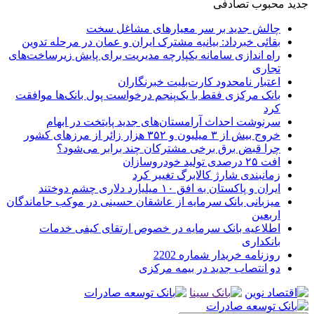
جدید
محبوب
تصادفی
چالش جدید بر سر معیارهای مشاغل سخت
بقائی خبرداد: بیانیه مشترک ایران و عمان در مرحله تدوین
راه اندازی سامانه یکپارچه مدیریت برای پایش زیرساخت‌های
تجاری
اعتبار نامحدود کارت‌بلیت خبرنگاران
بانک مرکزی فقط با یک‌‎پنجم درخواست پول بانک‌ها موافقت
کرد
سرنوشت احداث آرامستان‌های جدید پایتخت در ابهام
خروج بیش از ۳ میلیون و ۳۵۲ هزار زائر از مرزهای کشور
چرا قبض برق برخی مشترکان چند برابر می‌شود؟
افت ۲۵ درصدی تولید خودروسازان
زمانبندی شارژ کالابرگ تغییر کرد
ایران و پاکستان به افق ۱۰ میلیارد دلاری چشم دوختند
میزبانی بانک سرمایه از عاشقان حسینی در موکب جاماندگان
اربعین
اطلاعیه بانک سرمایه در خصوص ارتقای کیفی خدمات
بانکداری
روزنامه خریدار شماره 2202
دو انتصاب جدید در بیمه مركزی