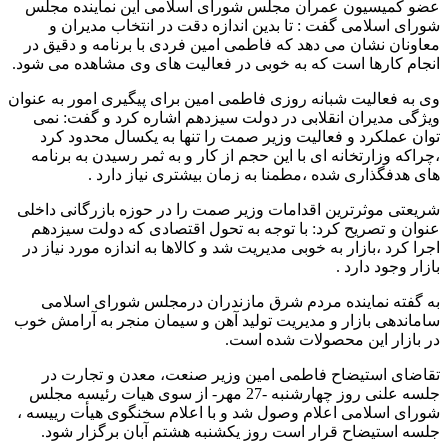
عضو کمیسیون عمران مجلس شورای اسلامی این نماینده مجلس
شورای اسلامی گفت : تا بدین اندازه دقت در انتخاب مدیران و
معاونان نشان می دهد که فاطمی امین فردی با برنامه و دقیق در
انجام کارها است که به خوبی در فعالیت های وی مشاهده می شود.
وی به فعالیت شبانه روزی فاطمی امین برای پیگیری امور به عنوان
ویژگی مدیران انقلابی در دولت سیزدهم اشاره کرد و گفت: نمی
توان عملکرد و فعالیت وزیر صمت را تنها به یکسال محدود کرد
،چراکه وزارتخانه ای با این حجم از کار و به ثمر رسیدن به برنامه
های هدفگذاری شده ،مطمنا به زمان بیشتری نیاز دارد .
شریعتی موثرترین اقدامات وزیر صمت را در حوزه بازرگانی داخلی
عنوان و تصریح کرد: با توجه به تحول اقتصادی که دولت سیزدهم
اجرا کرد ،بازار به خوبی مدیریت شد و کالاها به اندازه مورد نیاز در
بازار وجود دارد .
به گفته نماینده مردم شرق مازندران درمجلس شورای اسلامی
ساماندهی بازار و مدیریت تولید آهن و سیمان منجر به آرامش خوب
در بازار این محصولات شده است.
تقاضای استیضاح فاطمی امین وزیر صنعت، معدن و تجارت در
جلسه علنی روز چهارشنبه -27 مهر- از سوی هیات رئیسه مجلس
شورای اسلامی اعلام وصول شد و با اعلام سخنگوی هیأت رییسه ،
جلسه استیضاح قرار است روز یکشنبه هشتم آبان برگزار شود.