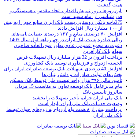
همت گذشت
این روزها ، روز نمایش اقتدار ، اتحاد مقدس ، همبستگی و
قدر شناسی از امام شهید است
275باجه بانکی روستایی پست بانک ایران منابع خود را به بیش
از ۱۰۰ میلیارد ریال افزایش دادند
افزایش ۷۰ درصدی منابع و ۱۳۲ درصدی ضمانت‌نامه‌های
ریالی صادره پست بانک ایران در چهارماهه اول سال 1405
دعوت به مجمع عمومی عادی بطور فوق العاده صاحبان
سهام بانک کارآفرین
پرداخت افزون بر 32 هزار میلیارد ریال تسهیلات قرض
الحسنه ازدواج و فرزندآوری توسط بانک کشاورزی
افزایش 40 درصدی تسهیلات بانک توسعه صادرات ایران برای
بخش های تولید، صادرات و دانش بنیان ها
تأمین مالی ۳۹۶ هزار واحد نهضت ملی توسط بانک مسکن
پیام مدیرعامل بانک توسعه تعاون به مناسبت 15 مرداد،
سالروز تأسیس بانک
بانک ملی ایران جرایم تأخیر تسهیلات را بخشید
وضعیت خدمات بانک ملی ایران پایدار است
پرداخت بیش از ۸ همت وام ازدواج به زوج‌های جوان توسط
بانک ملی ایران