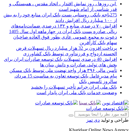
این روزها ، روز نمایش اقتدار ، اتحاد مقدس ، همبستگی و
قدر شناسی از امام شهید است
275باجه بانکی روستایی پست بانک ایران منابع خود را به بیش
از ۱۰۰ میلیارد ریال افزایش دادند
افزایش ۷۰ درصدی منابع و ۱۳۲ درصدی ضمانت‌نامه‌های
ریالی صادره پست بانک ایران در چهارماهه اول سال 1405
دعوت به مجمع عمومی عادی بطور فوق العاده صاحبان
سهام بانک کارآفرین
پرداخت افزون بر 32 هزار میلیارد ریال تسهیلات قرض
الحسنه ازدواج و فرزندآوری توسط بانک کشاورزی
افزایش 40 درصدی تسهیلات بانک توسعه صادرات ایران برای
بخش های تولید، صادرات و دانش بنیان ها
تأمین مالی ۳۹۶ هزار واحد نهضت ملی توسط بانک مسکن
پیام مدیرعامل بانک توسعه تعاون به مناسبت 15 مرداد،
سالروز تأسیس بانک
بانک ملی ایران جرایم تأخیر تسهیلات را بخشید
وضعیت خدمات بانک ملی ایران پایدار است
طراحی و تولید
دی تمز
Kharidaar Online News Agency