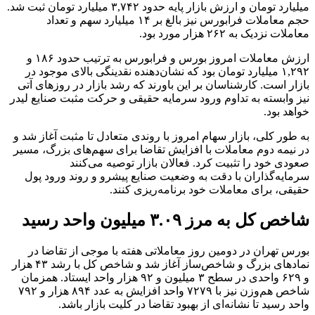
میلیارد تومان و ارزش بازار پایه حدود ۳,۷۴۲ میلیارد تومان ثبت شد.
حجم معاملات فرابورس نیز بالغ بر ۱۴ میلیارد سهم و تعداد
معاملات نزدیک به ۲۶۲ هزار مورد بود.
ارزش معاملات امروز بورس و فرابورس به ترتیب حدود ۱۸۶ و
۱,۲۹۲ میلیارد تومان بود که نشان‌دهنده نقدینگی بالای موجود در
بازار است. کارشناسان بر این باورند که رشد بازار در روزهای آتی
نیز وابسته به تداوم ورود سرمایه حقیقی و حرکت مثبت صنایع لیدر
خواهد بود.
به طور کلی، بازار سهام امروز با روندی متعادل تا مثبت آغاز شد و
در نیمه دوم معاملات با افزایش تقاضا برای سهم‌های بزرگ، مسیر
صعودی خود را تثبیت کرد. فعالان بازار توصیه می‌کنند
سرمایه‌گذاران با دقت به وضعیت صنایع پیشرو و روند ورود پول
حقیقی، برای معاملات خود برنامه‌ریزی کنند.
شاخص کل به مرز ۳.۰۹ میلیون واحد رسید
بورس تهران در دومین روز معاملاتی هفته با موجی از تقاضا در
نمادهای بزرگ و شاخص‌ساز آغاز شد و شاخص کل با رشد ۴۳ هزار
و ۶۲۹ واحدی در سطح ۳ میلیون و ۹۲ هزار واحد ایستاد. همزمان
شاخص هم‌وزن نیز با ۷۲۷۹ واحد افزایش به عدد ۸۹۴ هزار و ۷۹۲
واحد رسید تا نشانه‌ای از بهبود تقاضا در کلیت بازار باشد.