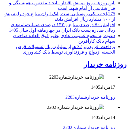
این روزها ، روز نمایش اقتدار ، اتحاد مقدس ، همبستگی و
قدر شناسی از امام شهید است
275باجه بانکی روستایی پست بانک ایران منابع خود را به بیش
از ۱۰۰ میلیارد ریال افزایش دادند
افزایش ۷۰ درصدی منابع و ۱۳۲ درصدی ضمانت‌نامه‌های
ریالی صادره پست بانک ایران در چهارماهه اول سال 1405
دعوت به مجمع عمومی عادی بطور فوق العاده صاحبان
سهام بانک کارآفرین
پرداخت افزون بر 32 هزار میلیارد ریال تسهیلات قرض
الحسنه ازدواج و فرزندآوری توسط بانک کشاورزی
روزنامه خریدار
17مرداد1405
روزنامه خریدارشماره2203
14مرداد1405
روزنامه خریدار شماره 2202