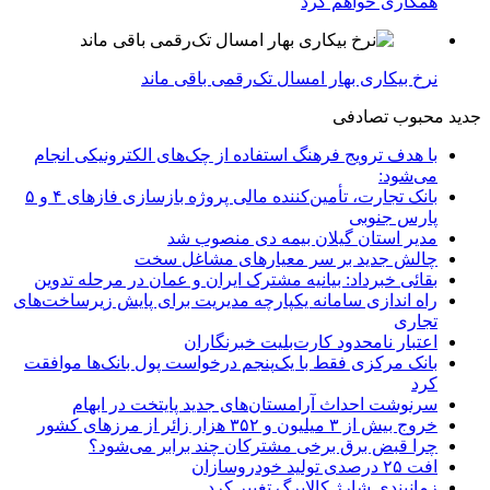
همکاری خواهم کرد
نرخ بیکاری بهار امسال تک‌رقمی باقی ماند
جدید
محبوب
تصادفی
با هدف ترویج فرهنگ استفاده از چک‌های الکترونیکی انجام
می‌شود:
بانک تجارت، تأمین‌کننده مالی پروژه بازسازی فازهای ۴ و ۵
پارس جنوبی
مدیر استان گیلان بیمه دی منصوب شد
چالش جدید بر سر معیارهای مشاغل سخت
بقائی خبرداد: بیانیه مشترک ایران و عمان در مرحله تدوین
راه اندازی سامانه یکپارچه مدیریت برای پایش زیرساخت‌های
تجاری
اعتبار نامحدود کارت‌بلیت خبرنگاران
بانک مرکزی فقط با یک‌‎پنجم درخواست پول بانک‌ها موافقت
کرد
سرنوشت احداث آرامستان‌های جدید پایتخت در ابهام
خروج بیش از ۳ میلیون و ۳۵۲ هزار زائر از مرزهای کشور
چرا قبض برق برخی مشترکان چند برابر می‌شود؟
افت ۲۵ درصدی تولید خودروسازان
زمانبندی شارژ کالابرگ تغییر کرد