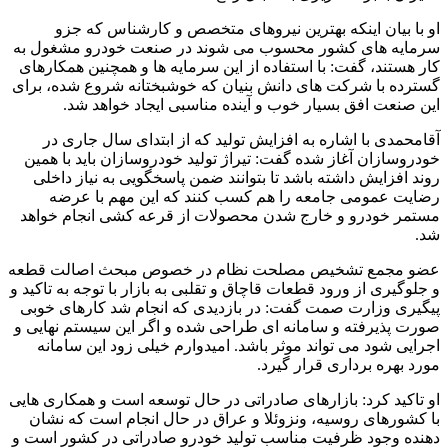
او با بیان اینکه بهترین نیروهای متخصص و کارشناس که جزو
سرمایه های کشور محسوب می شوند در صنعت خودرو مشغول به
کار هستند، گفت: با استفاده از این سرمایه ها و همچنین همکارهای
گسترده با شرکت های دانش بنیان که خوشبختانه شروع شده، برای
این صنعت افق بسیار خوب و آینده مناسبی ایجاد خواهد شد.
آقامحمدی با اشاره به افزایش تولید که از ابتدای سال جاری در
خودروسازان آغاز شده گفت: تیراژ تولید خودروسازان باید با همین
روند افزایش داشته باشد تا بتوانند ضمن پاسخگویی به نیاز داخلی
رضایت عمومی جامعه را هم کسب کنند که این مهم با عرضه
مستمر خودرو و خارج شدن محصولات از قرعه کشی انجام خواهد
شد.
عضو مجمع تشخیص مصلحت نظام در خصوص مبحث اصالت قطعه
و جلوگیری از ورود قطعات قاچاق و تقلبی به بازار با توجه به تاکید و
پیگیری وزارت صمت گفت: در بازدیدی که انجام شد کارهای خوبی
صورت پذیرفته و سامانه ای طراحی شده و اگر این سیستم نهایی و
اجرایی شود می تواند موثر باشد. امیدوارم خیلی زود این سامانه
مورد بهره برداری قرار گیرد.
او تاکید کرد: بازارهای صادراتی در حال توسعه است و همکاری هایی
با کشورهای روسیه، ونزوئلا و عراق در حال انجام است که نشان
دهنده وجود ظرفیت مناسب تولید خودرو صادراتی در کشور است و