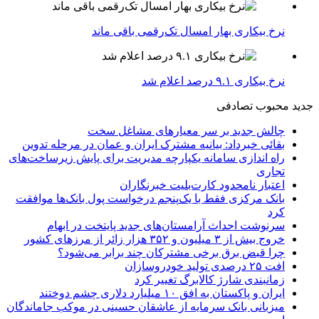
نرخ بیکاری بهار امسال تک‌رقمی باقی ماند
نرخ بیکاری ۹.۱ درصد اعلام شد
جدید
محبوب
تصادفی
چالش جدید بر سر معیارهای مشاغل سخت
بقائی خبرداد: بیانیه مشترک ایران و عمان در مرحله تدوین
راه اندازی سامانه یکپارچه مدیریت برای پایش زیرساخت‌های
تجاری
اعتبار نامحدود کارت‌بلیت خبرنگاران
بانک مرکزی فقط با یک‌‎پنجم درخواست پول بانک‌ها موافقت
کرد
سرنوشت احداث آرامستان‌های جدید پایتخت در ابهام
خروج بیش از ۳ میلیون و ۳۵۲ هزار زائر از مرزهای کشور
چرا قبض برق برخی مشترکان چند برابر می‌شود؟
افت ۲۵ درصدی تولید خودروسازان
زمانبندی شارژ کالابرگ تغییر کرد
ایران و پاکستان به افق ۱۰ میلیارد دلاری چشم دوختند
میزبانی بانک سرمایه از عاشقان حسینی در موکب جاماندگان