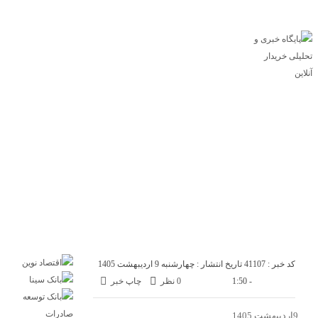
پایگاه خبری خریدار آنلاین
درباره ما
تماس با ما
اقتصاد
صنعت
تجارت
انرژی
بانک و بیمه
بورس
سازمان و نهادها
بازار
مسکن
خودرو
فناوری
ارز دیجیتال
کد خبر : 41107
تاریخ انتشار : چهارشنبه 9 اردیبهشت 1405
- 1:50
0 نظر
چاپ خبر
9اردیبهشت 1405