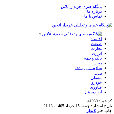
پایگاه خبری خریدار آنلاین
درباره ما
تماس با ما
x
اقتصاد
صنعت
تجارت
انرژی
بانک و بیمه
بورس
سازمان و نهادها
بازار
مسکن
خودرو
فناوری
ارز دیجیتال
کد خبر : 41930
تاریخ انتشار : جمعه 15 خرداد 1405 - 21:13
چاپ خبر
0 نظر