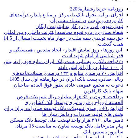
روزنامه خریدارشماره2203
اجرای برنامه تحول بانک با تمرکز بر منابع پایدار، درآمدهای
کارمزدی و بازسازی اعتماد مشتریان
تبدیل قبوض آب، برق و گاز به اینترنت رایگان
شفاف‌سازی درباره نحوه محاسبه اینترنت داخلی و بین‌المللی
حق بیمه تولیدی بیمه ملت در چهار ماه نخست امسال از 14.5
همت گذشت
این روزها ، روز نمایش اقتدار ، اتحاد مقدس ، همبستگی و
قدر شناسی از امام شهید است
275باجه بانکی روستایی پست بانک ایران منابع خود را به بیش
از ۱۰۰ میلیارد ریال افزایش دادند
افزایش ۷۰ درصدی منابع و ۱۳۲ درصدی ضمانت‌نامه‌های
ریالی صادره پست بانک ایران در چهارماهه اول سال 1405
دعوت به مجمع عمومی عادی بطور فوق العاده صاحبان
سهام بانک کارآفرین
پرداخت افزون بر 32 هزار میلیارد ریال تسهیلات قرض
الحسنه ازدواج و فرزندآوری توسط بانک کشاورزی
افزایش 40 درصدی تسهیلات بانک توسعه صادرات ایران برای
بخش های تولید، صادرات و دانش بنیان ها
تأمین مالی ۳۹۶ هزار واحد نهضت ملی توسط بانک مسکن
پیام مدیرعامل بانک توسعه تعاون به مناسبت 15 مرداد،
سالروز تأسیس بانک
بانک ملی ایران جرایم تأخیر تسهیلات را بخشید