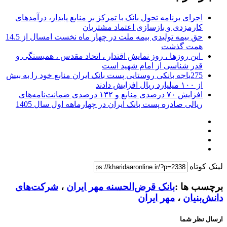
اجرای برنامه تحول بانک با تمرکز بر منابع پایدار، درآمدهای
کارمزدی و بازسازی اعتماد مشتریان
حق بیمه تولیدی بیمه ملت در چهار ماه نخست امسال از 14.5
همت گذشت
این روزها ، روز نمایش اقتدار ، اتحاد مقدس ، همبستگی و
قدر شناسی از امام شهید است
275باجه بانکی روستایی پست بانک ایران منابع خود را به بیش
از ۱۰۰ میلیارد ریال افزایش دادند
افزایش ۷۰ درصدی منابع و ۱۳۲ درصدی ضمانت‌نامه‌های
ریالی صادره پست بانک ایران در چهارماهه اول سال 1405
لینک کوتاه
برچسب ها :
بانک قرض‌الحسنه مهر ایران
،
شرکت‌های
دانش‌بنیان
،
مهر ایران
ارسال نظر شما