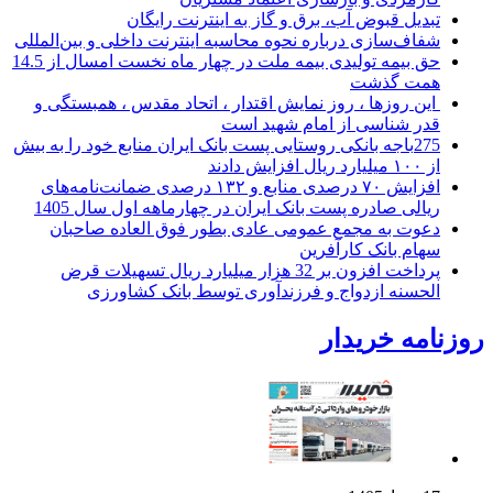
تبدیل قبوض آب، برق و گاز به اینترنت رایگان
شفاف‌سازی درباره نحوه محاسبه اینترنت داخلی و بین‌المللی
حق بیمه تولیدی بیمه ملت در چهار ماه نخست امسال از 14.5
همت گذشت
این روزها ، روز نمایش اقتدار ، اتحاد مقدس ، همبستگی و
قدر شناسی از امام شهید است
275باجه بانکی روستایی پست بانک ایران منابع خود را به بیش
از ۱۰۰ میلیارد ریال افزایش دادند
افزایش ۷۰ درصدی منابع و ۱۳۲ درصدی ضمانت‌نامه‌های
ریالی صادره پست بانک ایران در چهارماهه اول سال 1405
دعوت به مجمع عمومی عادی بطور فوق العاده صاحبان
سهام بانک کارآفرین
پرداخت افزون بر 32 هزار میلیارد ریال تسهیلات قرض
الحسنه ازدواج و فرزندآوری توسط بانک کشاورزی
روزنامه خریدار