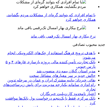
با تمام افرادی که بتوانند گره‌ای از مشکلات مردم بگشایند،
همکاری خواهم کرد
نرخ بیکاری بهار امسال تک‌رقمی باقی ماند
جدید
محبوب
تصادفی
با هدف ترویج فرهنگ استفاده از چک‌های الکترونیکی انجام
می‌شود:
بانک تجارت، تأمین‌کننده مالی پروژه بازسازی فازهای ۴ و ۵
پارس جنوبی
مدیر استان گیلان بیمه دی منصوب شد
چالش جدید بر سر معیارهای مشاغل سخت
بقائی خبرداد: بیانیه مشترک ایران و عمان در مرحله تدوین
راه اندازی سامانه یکپارچه مدیریت برای پایش زیرساخت‌های
تجاری
اعتبار نامحدود کارت‌بلیت خبرنگاران
بانک مرکزی فقط با یک‌‎پنجم درخواست پول بانک‌ها موافقت
کرد