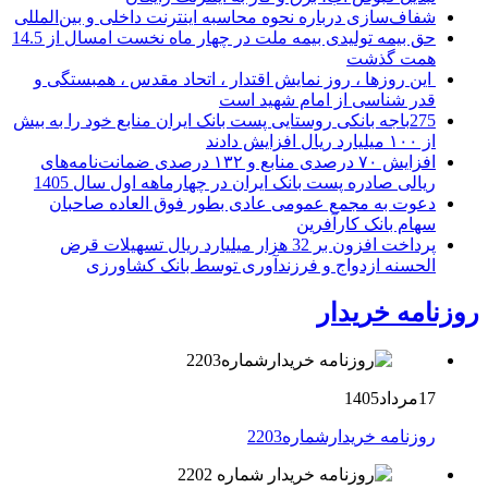
شفاف‌سازی درباره نحوه محاسبه اینترنت داخلی و بین‌المللی
حق بیمه تولیدی بیمه ملت در چهار ماه نخست امسال از 14.5
همت گذشت
این روزها ، روز نمایش اقتدار ، اتحاد مقدس ، همبستگی و
قدر شناسی از امام شهید است
275باجه بانکی روستایی پست بانک ایران منابع خود را به بیش
از ۱۰۰ میلیارد ریال افزایش دادند
افزایش ۷۰ درصدی منابع و ۱۳۲ درصدی ضمانت‌نامه‌های
ریالی صادره پست بانک ایران در چهارماهه اول سال 1405
دعوت به مجمع عمومی عادی بطور فوق العاده صاحبان
سهام بانک کارآفرین
پرداخت افزون بر 32 هزار میلیارد ریال تسهیلات قرض
الحسنه ازدواج و فرزندآوری توسط بانک کشاورزی
روزنامه خریدار
17مرداد1405
روزنامه خریدارشماره2203