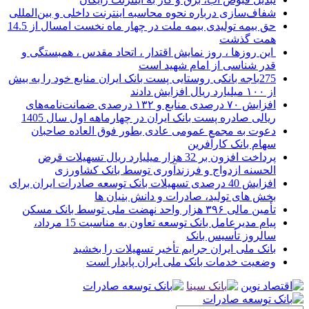
شفاف‌سازی درباره نحوه محاسبه اینترنت داخلی و بین‌المللی
حق بیمه تولیدی بیمه ملت در چهار ماه نخست امسال از 14.5
همت گذشت
این روزها ، روز نمایش اقتدار ، اتحاد مقدس ، همبستگی و
قدر شناسی از امام شهید است
275باجه بانکی روستایی پست بانک ایران منابع خود را به بیش
از ۱۰۰ میلیارد ریال افزایش دادند
افزایش ۷۰ درصدی منابع و ۱۳۲ درصدی ضمانت‌نامه‌های
ریالی صادره پست بانک ایران در چهارماهه اول سال 1405
دعوت به مجمع عمومی عادی بطور فوق العاده صاحبان
سهام بانک کارآفرین
پرداخت افزون بر 32 هزار میلیارد ریال تسهیلات قرض
الحسنه ازدواج و فرزندآوری توسط بانک کشاورزی
افزایش 40 درصدی تسهیلات بانک توسعه صادرات ایران برای
بخش های تولید، صادرات و دانش بنیان ها
تأمین مالی ۳۹۶ هزار واحد نهضت ملی توسط بانک مسکن
پیام مدیرعامل بانک توسعه تعاون به مناسبت 15 مرداد،
سالروز تأسیس بانک
بانک ملی ایران جرایم تأخیر تسهیلات را بخشید
وضعیت خدمات بانک ملی ایران پایدار است