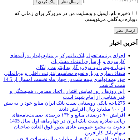
ارسال نظر
پاک کردن !
ذخیره نام، ایمیل و وبسایت من در مرورگر برای زمانی که
دوباره دیدگاهی می‌نویسم.
آخرین اخبار
اجرای برنامه تحول بانک با تمرکز بر منابع پایدار، درآمدهای
کارمزدی و بازسازی اعتماد مشتریان
تبدیل قبوض آب، برق و گاز به اینترنت رایگان
شفاف‌سازی درباره نحوه محاسبه اینترنت داخلی و بین‌المللی
حق بیمه تولیدی بیمه ملت در چهار ماه نخست امسال از 14.5
همت گذشت
این روزها ، روز نمایش اقتدار ، اتحاد مقدس ، همبستگی و
قدر شناسی از امام شهید است
275باجه بانکی روستایی پست بانک ایران منابع خود را به بیش
از ۱۰۰ میلیارد ریال افزایش دادند
افزایش ۷۰ درصدی منابع و ۱۳۲ درصدی ضمانت‌نامه‌های
ریالی صادره پست بانک ایران در چهارماهه اول سال 1405
دعوت به مجمع عمومی عادی بطور فوق العاده صاحبان
سهام بانک کارآفرین
پرداخت افزون بر 32 هزار میلیارد ریال تسهیلات قرض