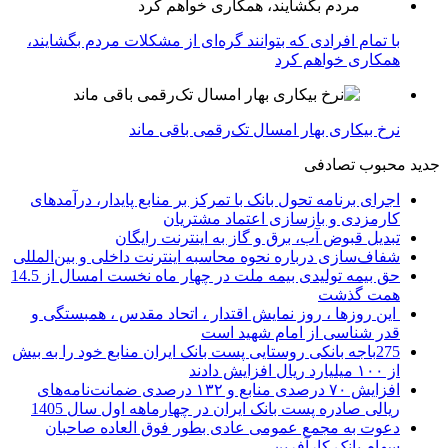
با تمام افرادی که بتوانند گره‌ای از مشکلات مردم بگشایند،
همکاری خواهم کرد
نرخ بیکاری بهار امسال تک‌رقمی باقی ماند
جدید
محبوب
تصادفی
اجرای برنامه تحول بانک با تمرکز بر منابع پایدار، درآمدهای
کارمزدی و بازسازی اعتماد مشتریان
تبدیل قبوض آب، برق و گاز به اینترنت رایگان
شفاف‌سازی درباره نحوه محاسبه اینترنت داخلی و بین‌المللی
حق بیمه تولیدی بیمه ملت در چهار ماه نخست امسال از 14.5
همت گذشت
این روزها ، روز نمایش اقتدار ، اتحاد مقدس ، همبستگی و
قدر شناسی از امام شهید است
275باجه بانکی روستایی پست بانک ایران منابع خود را به بیش
از ۱۰۰ میلیارد ریال افزایش دادند
افزایش ۷۰ درصدی منابع و ۱۳۲ درصدی ضمانت‌نامه‌های
ریالی صادره پست بانک ایران در چهارماهه اول سال 1405
دعوت به مجمع عمومی عادی بطور فوق العاده صاحبان
سهام بانک کارآفرین