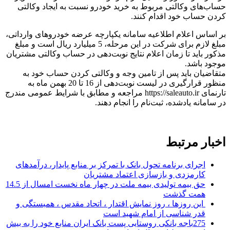
حساب‌های وکالتی مربوط به خرید خودرو نسبت به ایجاد وکالتی
کردن حساب خود اقدام کنند.
بر اساس اعلام اطلاعیه سامانه یکپارچه عرضه خودروهای وارداتی،
مبلغ لازم برای شرکت در این مرحله، 5 میلیارد ریال است و مبلغ
مذکور باید تا زمان اعلام نتایج نوبت‌‌‌دهی در حساب وکالتی مشتریان
موجود باشد.
متقاضیان باید پس از تامین وجه و وکالتی‌‌‌ کردن حساب خود به
‌‌‌منظور قرارگیری در لیست نوبت‌‌‌‌دهی از 16 تا 20 بهمن ماه به
تارنمای https://saleauto.ir مراجعه و مطابق با شرایط عمومی مندرج
در سامانه یادشده، ثبت‌‌‌نام را انجام دهند.
اخبار مرتبط
اجرای برنامه تحول بانک با تمرکز بر منابع پایدار، درآمدهای
کارمزدی و بازسازی اعتماد مشتریان
حق بیمه تولیدی بیمه ملت در چهار ماه نخست امسال از 14.5
همت گذشت
این روزها ، روز نمایش اقتدار ، اتحاد مقدس ، همبستگی و
قدر شناسی از امام شهید است
275باجه بانکی روستایی پست بانک ایران منابع خود را به بیش