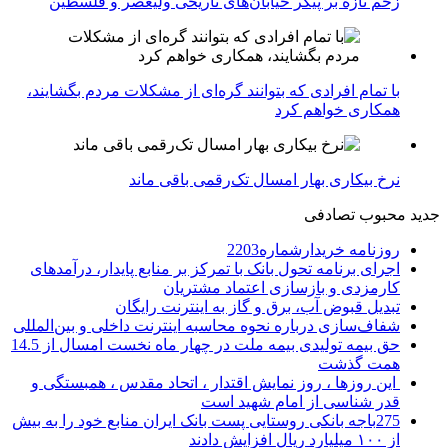
زخم تازه بر پیکر خیابان‌های تاریخی ولیعصر و فلسطین
با تمام افرادی که بتوانند گره‌ای از مشکلات مردم بگشایند،
همکاری خواهم کرد
نرخ بیکاری بهار امسال تک‌رقمی باقی ماند
جدید
محبوب
تصادفی
روزنامه خریدارشماره2203
اجرای برنامه تحول بانک با تمرکز بر منابع پایدار، درآمدهای
کارمزدی و بازسازی اعتماد مشتریان
تبدیل قبوض آب، برق و گاز به اینترنت رایگان
شفاف‌سازی درباره نحوه محاسبه اینترنت داخلی و بین‌المللی
حق بیمه تولیدی بیمه ملت در چهار ماه نخست امسال از 14.5
همت گذشت
این روزها ، روز نمایش اقتدار ، اتحاد مقدس ، همبستگی و
قدر شناسی از امام شهید است
275باجه بانکی روستایی پست بانک ایران منابع خود را به بیش
از ۱۰۰ میلیارد ریال افزایش دادند