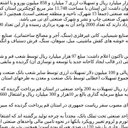
حسین آرشید مدیر استانی قم نیز که در این بازدیدها حضور دا
7 شهرک
شهرک صنعتی چاپ و نشر و شهرک صنعتی آی تی می باشد.
 صنایع شیمیایی، کانی غیرفلزی (سنگ، آجر و مصالح ساختمانی)، صنایع
ی در قم شناسایی شده که خوشه های کفش ماشینی، مبل، سوهان، سنگ، فرش دستبا
وی با اشاره به عملکرد بانک صنعت و معدن در استان قم از بدو تاسیس تا
ر میلیارد ریال آن منجر به بهره برداری از 350 طرح صنعتی (در قالب ایجاد کاخانه جدید یا توسعه 
وی ادامه داد: همچنین مبلغی در حدود 15 هزار میلیارد ریال تسهیلات ریالی و 100 میلیون دلار
ر تورم و لزوم تغییر رویکرد بانکها در نحوه تامین مالی واحدهای صنعتی