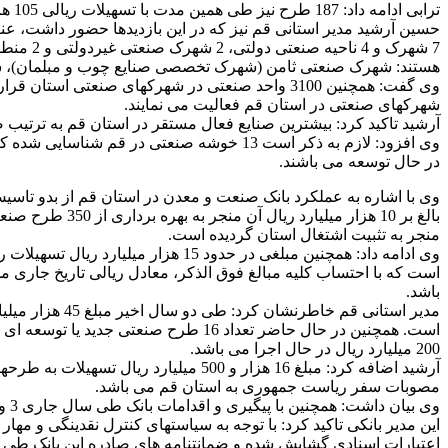
ترابی ادامه داد: 187 طرح نیز طی همین مدت با تسهیلات ریالی 105 هزار میلیارد ریال و تسهیلات ارزی 7 میلیارد و 858 میلیون یورو و با اشتغالزایی 25 هزار نفری در حال اجرا می باشد.
هستند: شهرک صنعتی ثامن (شهرک تخصصی صنایع چوب و مبلمان)، 
شهرکهای صنعتی در استان قم فعالیت می نمایند.
آرشید تاکید کرد: بیشترین صنایع فعال مستقر در استان قم به ترتیب
وی افزود: لازم به ذکر است 13 خوشه صنعت
در حال توسعه می باشند.
بالغ بر 10 هزا
منجر به تثبیت اشتغال استان گردیده است.
باشد.
200 میلیارد ریال در حال اجرا می باشد.
مصوبات سفر ریاست جمهوری به استان قم می باشد.
وی بیان داشت: همچنین با پیگیری و اقدامات بانک طی سال جاری 3 واحد صنعتی تحت تملک بانک، مجدداً به چرخه تولید برگشته اند که اشتغالزایی بالغ بر 65 نفر را در پی داشته است.
این مدیر بانکی تاکید کرد: با توجه به سیاستهای کنترل نقدینگی و مها