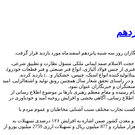
ران روز سه شنبه پانزدهم اسفندماه مورد بازدید قرار گرفت.
، حجت الاسلام صمد ایمانی ملکی مسؤل نظارت و تطبیق شرعی،
نری از جنس فولاد آلیاژی، انواع فنر صنعتی و فنر قطعات خودرو)،
ا(تولیدکننده انواع اسنک، چیپس، خشکبار و…) بازدید کردند.
 در راستای تحقق شعار سال همچنین رونق تولید و اشتغالزایی، امید
نعتگران و خبرنگاران عنوان نمود.
م رسیده و مقام معظم رهبری بارها بر موضوع اطلاع رسانی از
ت اطلاع رسانی، آگاهی بخشی و افزایش روحیه امید و خودباوری در
ر کسب تجارب مختلف سبب آشنایی مخاطبان و عموم مردم با
مدیر روابط عمومی و امور مشتریان بانک صنعت و معدن با اشاره به نقش مؤثر این بانک در اجرای سیاست های کلان دولت در بخش صنعت و معدن کشور ضمن اشاره به افزایش ۱۲۶ درصدی تسهیلات به
شرکت دانش بنیان در ۳۰ ماه استقرار دولت سیزدهم و در مقایسه با مدت مشابه در دولت قبل اعلام داشت:240 طرح با تسهیلات ریالی 70 هزار میلیارد و 877 میلیون ریال و تسهیلات ارزی 2759 میلیون یورو از