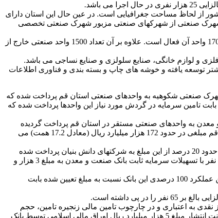
شت، عنوان داشت: این استان با مساحت 11.748 متر مربع کوچکترین استان کشور از لحاظ مساحت جغرافیایی است. در عین حال این استان دارای
 و 4 ناحیه صنعتی دولتی، 2 شهرک صنعتی غیردولتی و 2 منطقه صنعتی (جمعاً 15 شهرک، ناحیه و منطقه صنعتی است). همچنین 3 شهرک صنعتی از شهرکهای صنعتی مزبور شهرک صنعتی تخصصی
وی گفت: همچنین 3100 واحد صنعتی در شهرکهای صنعتی استان قرارداد دارند که تعداد 2000 واحد آن به بهره برداری رسیده و از این تعداد 1700 واحد آن فعال است. علاوه بر آن تعداد 1500 واحد صنعتی خارج از
 فلزی و لوازم خانگی، صنایع سلولزی و صنایع نساجی می باشد.
ف و انگشتر توسعه یافته و خوشه های چاپ و بسته بندی و فناوری اطلاعات
کنون اعلام داشت: مبلغ 97 هزار میلیارد ریال توسط شعب قم و شهرک صنعتی شکوهیه به واحدهای صنعتی استان قم پرداخت شده که
و نوسازی آن) گردیده و مابقی بابت تامین سرمایه در گردش مورد نیاز این واحدها پرداخت شده که
 تسهیلات ارزی توسط سایر شعب بانک صنعت و معدن به واحدهای صنعتی مستقر در استان قم پرداخت گردیده
است که با احتساب کلیه مبالغ فوق الذکر، معادل ریالی تاریخ جاری مجموع تسهیلات اعطایی توسط بانک صنعت و معدن به طرحهای استان قم مبلغی در حدود 172 هزار میلیارد ریال (معادل 17.2 همت) می
مدیر استانی قم خاطرنشان کرد: طی دو سال اخیر مبلغ 45 هزار میلیارد ریال تسهیلات به 200 واحد صنعتی در استان قم پرداخت گردیده که حدود 20 درصد از این مبلغ به شرکتهای دانش بنیان پرداخت شده
است. همچنین در حال حاضر تعداد 16 طرح صنعتی جدید یا توسعه ای به مبلغ سرمایه گذاری بالغ بر 10هزار و 300 میلیارد ریال و اشتغال 660 نفر با تسهیلات سرمایه ثابت بانک صنعت و معدن به مبلغ 3 هزار و
آرشید اضافه کرد: مبلغ 16 هزار و 500 میلیارد ریال تسهیلات به طرحهای مصوب سفر ریاست جمهوری در استان قم پرداخت گردیده که مبین عملکرد 100 درصدی این بانک نسبت به مبلغ تعیین شده بابت
 از نقدی به اعتباری و در چارچوب تامین مالی زنجیره تامین، حجم
اعتبارات اسنادی گشایش شده و ضمانتنامه های صادره این بانک طی سال جاری با رشد 110 درصدی همراه بوده است؛ همچنین پذیرش ضمانت انتشار مبلغ 5 هزار میلیارد ریال اوراق مالی اسلامی توسط بانک