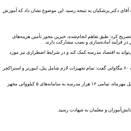
ت آقای دکتر پزشکیان به نتیجه رسید. این موضوع نشان داد که آموزش
ریح کرد: طبق تفاهم انجام‌شده، خیرین محور تأمین هزینه‌های
ق در فرآیند آماده‌سازی و نصب مشارکت دارند.
ی‌تواند به اقتصاد مدرسه کمک کند و در شرایط اضطراری نیز مورد
محسن طرزطلب معاون وزیر نیرو و رئیس سازمان انرژی‌های تجدیدپذیر و بهره‌وری انرژی برق (ساتبا) هم ضمن بیان جزئیات فنی این پروژه ۶۰ مگاواتی گفت: تمام تجهیزات لازم شامل پنل، اینورتر و استراکچر
وی افزود: از هفته آینده ارسال تجهیزات به استان‌ها آغاز می‌شود. تاکنون ۱۲ استان اعلام آمادگی کرده‌اند و هدف‌گذاری ما این است که تا اوایل مهرماه، تمامی ۱۲ هزار مدرسه به سامانه‌های ۵ کیلوواتی مجهز
انش‌آموزان و معلمان به شهادت رسید.