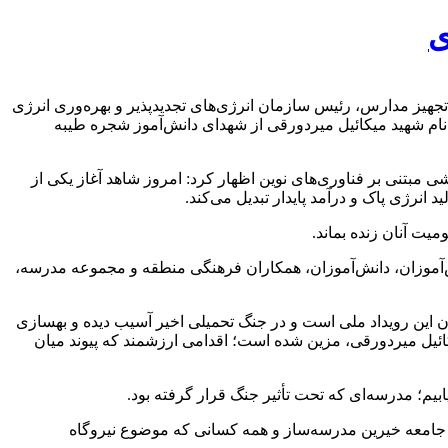
ان نوسازی، توسعه و تجهیز مدارس، رئیس سازمان انرژی‌های تجدیدپذیر و بهره‌وری انرژی
 برگزار و نخستین نیروگاه خورشیدی مزین به نام شهید میکائیل میردورقی از شهدای دانش‌آموز شجره طیبه
بتنی بر فناوری‌های نوین اظهار کرد: امروز شاهد آغاز یکی از
رژی پاک و درآمد پایدار تبدیل می‌کند.
میت آنان زنده بماند.
نش‌آموزان، دانش‌آموزان، همکاران فرهنگی منطقه و مجموعه مدرسه،
اری این مراسم خاطرنشان کرد: هنرستان شهید چمران منطقه ۷ تهران که امروز میزبان این رویداد ملی است و در جنگ تحمیلی اخیر آسیب دیده و بهسازی
ئیل میردورقی، مزین شده است؛ اقدامی ارزشمند که پیوند میان
بیم؛ مدرسه‌ای که تحت تأثیر جنگ قرار گرفته بود.
 جامعه خیرین مدرسه‌ساز و همه کسانی که موضوع نیروگاه