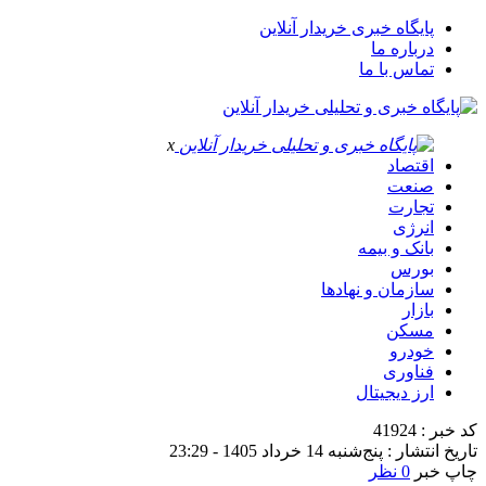
پایگاه خبری خریدار آنلاین
درباره ما
تماس با ما
x
اقتصاد
صنعت
تجارت
انرژی
بانک و بیمه
بورس
سازمان و نهادها
بازار
مسکن
خودرو
فناوری
ارز دیجیتال
کد خبر : 41924
تاریخ انتشار : پنج‌شنبه 14 خرداد 1405 - 23:29
چاپ خبر
0 نظر