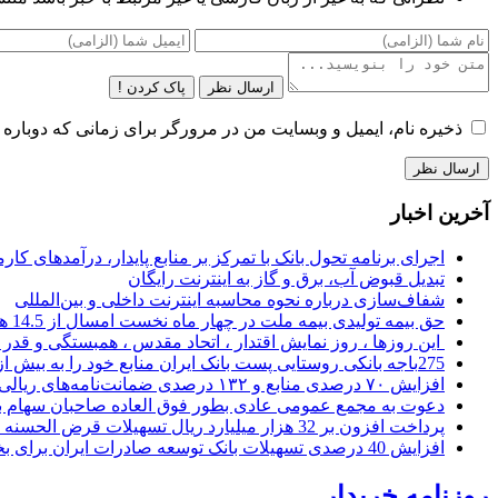
ارسال نظر
پاک کردن !
ذخیره نام، ایمیل و وبسایت من در مرورگر برای زمانی که دوباره 
آخرین اخبار
اجرای برنامه تحول بانک با تمرکز بر منابع پایدار، درآمدهای ک
تبدیل قبوض آب، برق و گاز به اینترنت رایگان
شفاف‌سازی درباره نحوه محاسبه اینترنت داخلی و بین‌المللی
حق بیمه تولیدی بیمه ملت در چهار ماه نخست امسال از 14.5 همت گذشت
این روزها ، روز نمایش اقتدار ، اتحاد مقدس ، همبستگی و قد
275باجه بانکی روستایی پست بانک ایران منابع خود را به بیش از ۱۰۰ میلیارد ریال افزایش دادند
افزایش ۷۰ درصدی منابع و ۱۳۲ درصدی ضمانت‌نامه‌های ریالی صادره پست بانک ایران در چهارماهه اول سال 1405
دعوت به مجمع عمومی عادی بطور فوق العاده صاحبان سهام با
پرداخت افزون بر 32 هزار میلیارد ریال تسهیلات قرض الحسنه ازدواج و فرزندآوری توسط بانک کشاورزی
افزایش 40 درصدی تسهیلات بانک توسعه صادرات ایران برای بخش های تولید، صادرات و دانش بنیان ها
روزنامه خریدار