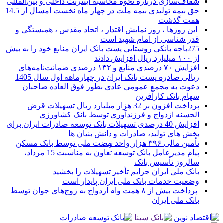
شفاف‌سازی درباره نحوه محاسبه اینترنت داخلی و بین‌المللی
حق بیمه تولیدی بیمه ملت در چهار ماه نخست امسال از 14.5
همت گذشت
این روزها ، روز نمایش اقتدار ، اتحاد مقدس ، همبستگی و
قدر شناسی از امام شهید است
275باجه بانکی روستایی پست بانک ایران منابع خود را به بیش
از ۱۰۰ میلیارد ریال افزایش دادند
افزایش ۷۰ درصدی منابع و ۱۳۲ درصدی ضمانت‌نامه‌های
ریالی صادره پست بانک ایران در چهارماهه اول سال 1405
دعوت به مجمع عمومی عادی بطور فوق العاده صاحبان
سهام بانک کارآفرین
پرداخت افزون بر 32 هزار میلیارد ریال تسهیلات قرض
الحسنه ازدواج و فرزندآوری توسط بانک کشاورزی
افزایش 40 درصدی تسهیلات بانک توسعه صادرات ایران برای
بخش های تولید، صادرات و دانش بنیان ها
تأمین مالی ۳۹۶ هزار واحد نهضت ملی توسط بانک مسکن
پیام مدیرعامل بانک توسعه تعاون به مناسبت 15 مرداد،
سالروز تأسیس بانک
بانک ملی ایران جرایم تأخیر تسهیلات را بخشید
وضعیت خدمات بانک ملی ایران پایدار است
پرداخت بیش از ۸ همت وام ازدواج به زوج‌های جوان توسط
بانک ملی ایران