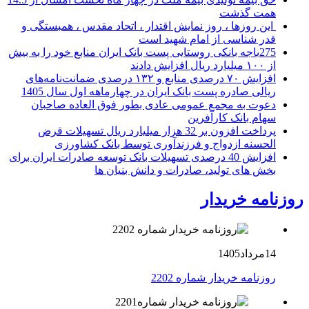
همت گذشت
این روزها ، روز نمایش اقتدار ، اتحاد مقدس ، همبستگی و
قدر شناسی از امام شهید است
275باجه بانکی روستایی پست بانک ایران منابع خود را به بیش
از ۱۰۰ میلیارد ریال افزایش دادند
افزایش ۷۰ درصدی منابع و ۱۳۲ درصدی ضمانت‌نامه‌های
ریالی صادره پست بانک ایران در چهارماهه اول سال 1405
دعوت به مجمع عمومی عادی بطور فوق العاده صاحبان
سهام بانک کارآفرین
پرداخت افزون بر 32 هزار میلیارد ریال تسهیلات قرض
الحسنه ازدواج و فرزندآوری توسط بانک کشاورزی
افزایش 40 درصدی تسهیلات بانک توسعه صادرات ایران برای
بخش های تولید، صادرات و دانش بنیان ها
روزنامه خریدار
14مرداد1405
روزنامه خریدار شماره 2202