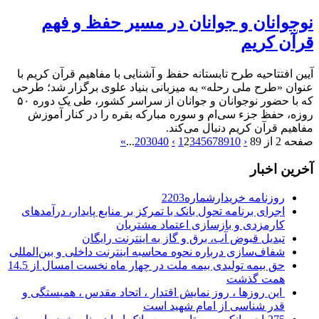
نوجوانان و جوانان در مسیر حفظ و فهم
قرآن کریم
آیین افتتاحیه طرح تابستانه حفظ و آشنایی با مفاهیم قرآن کریم با
عنوان «طرح ملی رحله» به میزبانی بنیاد علوی برگزار شد؛ طرحی
که با حضور نوجوانان و جوانان از سراسر کشور، طی یک دوره ۵۰
روزه، حفظ جزء سی‌ام و سوره مبارکه بقره را در کنار آموزش
مفاهیم قرآن کریم دنبال می‌کند.
صفحه 2 از 89
‹
10
9
8
7
6
5
4
3
2
1
›
40
30
20
...
»
آخرین اخبار
روزنامه خریدارشماره2203
اجرای برنامه تحول بانک با تمرکز بر منابع پایدار، درآمدهای
کارمزدی و بازسازی اعتماد مشتریان
تبدیل قبوض آب، برق و گاز به اینترنت رایگان
شفاف‌سازی درباره نحوه محاسبه اینترنت داخلی و بین‌المللی
حق بیمه تولیدی بیمه ملت در چهار ماه نخست امسال از 14.5
همت گذشت
این روزها ، روز نمایش اقتدار ، اتحاد مقدس ، همبستگی و
قدر شناسی از امام شهید است