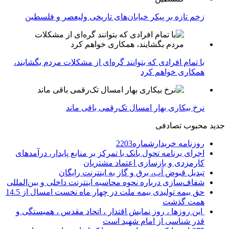
زخم تازه بر پیکر خیابان‌های تاریخی ولیعصر و فلسطین
با تمام افرادی که بتوانند گره‌ای از مشکلات مردم بگشایند،
همکاری خواهم کرد
نرخ بیکاری بهار امسال تک‌رقمی باقی ماند
جدید
محبوب
تصادفی
روزنامه خریدارشماره2203
اجرای برنامه تحول بانک با تمرکز بر منابع پایدار، درآمدهای
کارمزدی و بازسازی اعتماد مشتریان
تبدیل قبوض آب، برق و گاز به اینترنت رایگان
شفاف‌سازی درباره نحوه محاسبه اینترنت داخلی و بین‌المللی
حق بیمه تولیدی بیمه ملت در چهار ماه نخست امسال از 14.5
همت گذشت
این روزها ، روز نمایش اقتدار ، اتحاد مقدس ، همبستگی و
قدر شناسی از امام شهید است