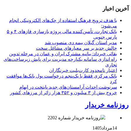
آخرین اخبار
با هدف ترویج فرهنگ استفاده از چک‌های الکترونیکی انجام
می‌شود:
بانک تجارت، تأمین‌کننده مالی پروژه بازسازی فازهای ۴ و ۵
پارس جنوبی
مدیر استان گیلان بیمه دی منصوب شد
چالش جدید بر سر معیارهای مشاغل سخت
بقائی خبرداد: بیانیه مشترک ایران و عمان در مرحله تدوین
راه اندازی سامانه یکپارچه مدیریت برای پایش زیرساخت‌های
تجاری
اعتبار نامحدود کارت‌بلیت خبرنگاران
بانک مرکزی فقط با یک‌‎پنجم درخواست پول بانک‌ها موافقت
کرد
سرنوشت احداث آرامستان‌های جدید پایتخت در ابهام
خروج بیش از ۳ میلیون و ۳۵۲ هزار زائر از مرزهای کشور
روزنامه خریدار
14مرداد1405