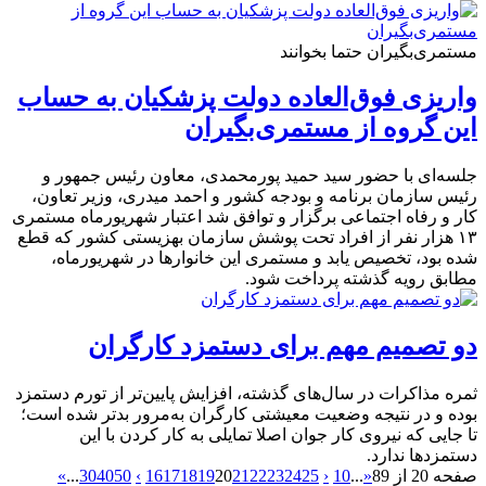
مستمری‌بگیران حتما بخوانند
واریزی فوق‌العاده دولت پزشکیان به حساب
این گروه از مستمری‌بگیران
جلسه‌ای با حضور سید حمید پورمحمدی، معاون رئیس جمهور و
رئیس سازمان برنامه و بودجه کشور و احمد میدری، وزیر تعاون،
کار و رفاه اجتماعی برگزار و توافق شد اعتبار شهریورماه مستمری
۱۳ هزار نفر از افراد تحت پوشش سازمان بهزیستی کشور که قطع
شده بود، تخصیص یابد و مستمری این خانوارها در شهریورماه،
مطابق رویه گذشته پرداخت شود.
دو تصمیم مهم برای دستمزد کارگران
ثمره مذاکرات در سال‌های گذشته، افزایش پایین‌تر از تورم دستمزد
بوده و در نتیجه وضعیت معیشتی کارگران به‌مرور بدتر شده است؛
تا جایی که نیروی کار جوان اصلا تمایلی به کار کردن با این
دستمزدها ندارد.
صفحه 20 از 89
«
...
10
‹
25
24
23
22
21
20
19
18
17
16
›
50
40
30
...
»