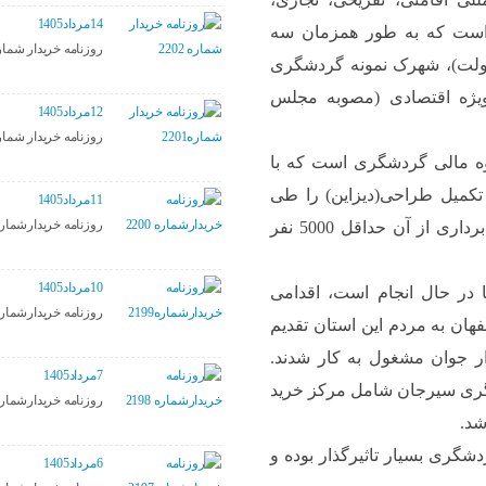
14مرداد1405
است که به طور همزمان سه
روزنامه خریدار شماره 02
دولت)، شهرک نمونه گردشگری
یژه اقتصادی (مصوبه مجلس
12مرداد1405
روزنامه خریدار شماره01
وه مالی گردشگری است که با
 تکمیل طراحی(دیزاین) را طی
11مرداد1405
روزنامه خریدارشماره 00
می‌کند. این پروژه آماده بهره‌برداری رسمی است و با بهره‌برداری از آن حداقل 5000 نفر
10مرداد1405
 در حال انجام است، اقدامی
روزنامه خریدارشماره199
هان به مردم این استان تقدیم
ار جوان مشغول به کار شدند.
7مرداد1405
شگری سیرجان شامل مرکز خرید
روزنامه خریدارشماره 98
دشگری بسیار تاثیرگذار بوده و
6مرداد1405