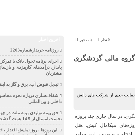
تجارت
انرژی
بانک و بیمه
بورس
سازمان و نهادها
آخرین اخبار
0 نظر
چاپ خبر
روزنامه خریدارشماره2203
ای گروه مالی گردشگری
اجرای برنامه تحول بانک با تمرکز ب
پایدار، درآمدهای کارمزدی و بازساز
مشتریان
تبدیل قبوض آب، برق و گاز به اینت
ی، حمایت جدی از شرکت های دانش
شفاف‌سازی درباره نحوه محاسبه
داخلی و بین‌المللی
حق بیمه تولیدی بیمه ملت در چها
گری، در سال جاری چند پروژه
نخست امسال از 14.5 همت گذشت
روژه‌های میکامال کیش، هتل
این روزها ، روز نمایش اقتدار ، 
فتتاح و به بهره‌برداری خواهد