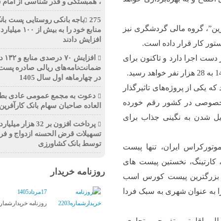
، همبستگی و قدر شناسی از امام
275باجه بانکی روستایی پست بان
آفرین”، گروه مالی گردشگری نیز
منابع خود را به بیش از ۰
افزایش دادند
تور کار قرار داده است.
افزایش 
تومان پروژه در دست اجرا دارد و تاکنون برای
ضمانت‌نامه‌های ریالی صادره پست 
در چهارماهه اول سال 1405
که یکی از پروژه‌های تاثیرگذار
دعوت به مجمع عمومی عادی بط
 خصوصی در کشور رقم خورده
العاده صاحبان سهام بانک کارآفرین
حال تبدیل شدن به نگینی جذاب برای
پرداخت افزون بر 32 هزار می
تسهیلات قرض الحسنه ازدواج و فر
توسط بانک کشاورزی
وتورکراس ایران، تنها پیست
، کارتینگ، نخستین پیست های
روزنامه خریدار
 بزرگترین پیست کورس اسب
را به عنوان شهری به سبک فردا
17مرداد1405
روزنامه خریدارشماره203
مللی اقامتی، تفریحی، تجاری،