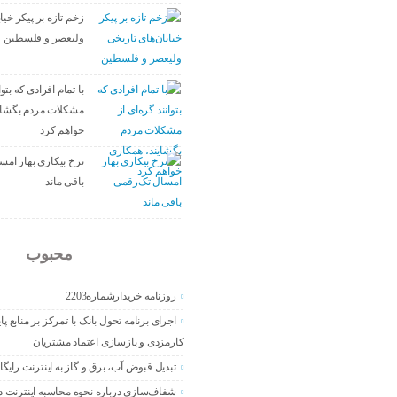
زخم تازه بر پیکر خیا
ولیعصر و فلسطین
با تمام افرادی که بتوا
مشکلات مردم بگشای
خواهم کرد
نرخ بیکاری بهار ام
باقی ماند
جدید
محبوب
روزنامه خریدارشماره2203
اجرای برنامه تحول بانک با تمرکز بر منابع پا
کارمزدی و بازسازی اعتماد مشتریان
تبدیل قبوض آب، برق و گاز به اینترنت رایگا
شفاف‌سازی درباره نحوه محاسبه اینترنت د