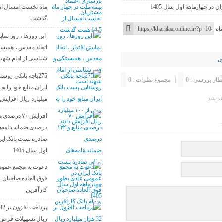
گذشت
اه
این روزها ، روز نمای
اتحاد مقدس ، همبست
شناسی از امام شهی
ی
275باجه بانکی روس
ظار بررسی : 0
مجموع نظرات : 0
د شد.
میلیارد ریال افزایش د
درصدی ضمانت‌نامه‌ه
صادره پست بانک ایرا
اول سال 1405
دعوت به مجمع عموم
فوق العاده صاحبان س
کارآفرین
ریال تسهیلات قرض ا