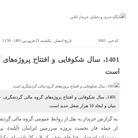
پایگاه خبری خریدار آنلاین
درباره ما
تماس با ما
اقتصاد
صنعت
کد خبر : 1043
تاریخ انتشار : یکشنبه 21 فروردین 1401 - 13:50
1401، سال شکوفایی و افتتاح پروژه‌ه
است
1401، سال شکوفایی و افتتاح پروژه‌های گروه مالی گردشگر
بنیان و ایجاد 10 هزار شغل جدید است.
به گزارش خریدار به نقل از روابط عمومی گروه مالی گردش
از جمله فاز نخست پروژه سرزمین ایرانیان (آیلند)، پ
پرستیژلند اصفهان، هتل‌های نجف، کربلا و کاروانسرای وکیل ا