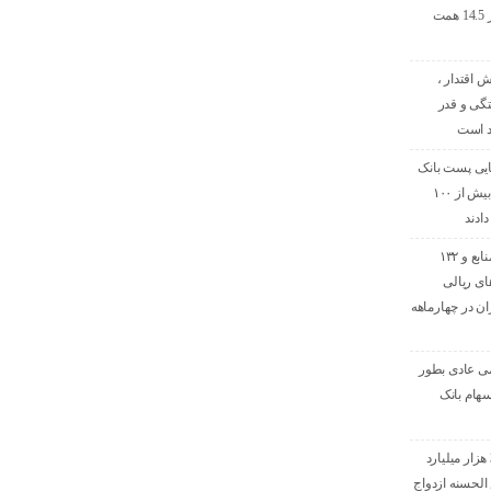
ماه نخست امسال از 14.5 همت
ش اقتدار ،
گی و قدر
د است
تایی پست بانک
ایران منابع خود را به بیش از ۱۰۰
ادند
افزایش ۷۰ درصدی منابع و ۱۳۲
ای ریالی
ن در چهارماهه
ی عادی بطور
هام بانک
پرداخت افزون بر 32 هزار میلیارد
لحسنه ازدواج