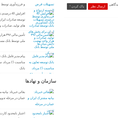
و فرزندآوری توسط 
یدگاهی
ارسال نظر
پاک کردن !
افزایش 40 در
توسعه صادرات ایران
های تولید، صادرات و 
تأمین مال
ملی توسط بانک مس
پیام مدیرعامل بانک ت
مناسبت 15 مر
بانک
سازمان و نهادها
بقائی خبرداد: بیانیه
عمان در مرحله تدوی
اعتبار نامحدود کارت‌