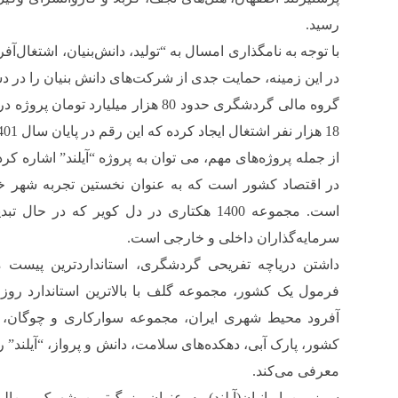
رسید.
با توجه به نامگذاری امسال به “تولید، دانش‌بنیان، اشتغال‌
در این زمینه، حمایت جدی از شرکت‌های دانش بنیان را در دس
گروه مالی گردشگری حدود 80 هزار میلیارد 
18 هزار نفر اشتغال ایجاد کرده که این رقم در پایان سال 1401 به 28 هزار نفر خواهد رسید.
از جمله پروژه‌های مهم، می توان به پروژه “آیلند” اشاره کرد 
در اقتصاد کشور است که به عنوان نخستین تجربه شهر
است. مجموعه 1400 هکتاری در دل کویر که در 
سرمایه‌گذاران داخلی و خارجی است.
داشتن دریاچه تفریحی گردشگری، استانداردترین پیست م
فرمول یک کشور، مجموعه گلف با بالاترین استاندارد روز
آفرود محیط شهری ایران، مجموعه سوارکاری و چوگان،
کشور، پارک آبی، دهکده‌های سلامت، دانش و پرواز، “آیلند” 
معرفی می‌کند.
سرزمین ایرانیان(آیلند) به عنوان بزرگ‌ترین شهرک بین‌ال