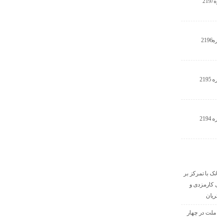
2
21
21
21
نک با تمرکز بر
ای کارمزدی و
ریان
 ملت در چهار