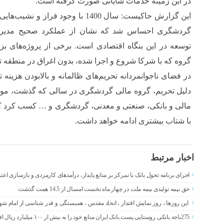
در این زمینه خدمات شایانی صورت گرفته است.
این گزارش حاکیست: سال 1400 با وجود فر
گردشگری احساس شد که نشان از عملکرد صحیح مدیران
توسعه در این بنگاه اقتصادی است. برخی از پروژه‌های بز
گروه که با شرکا شروع و اجرا شده، بدون اغراق در منطقه تا
در فضای ناجوانمردانه تحریم‌های ظالمانه و بالابودن هزینه 
دلیل تحریم، گروه مالی گردشگری در سالی که گذشت، موف
با شتاب بیشتری ادامه خواهد داشت.
اخبار مرتبط
اجرای برنامه تحول بانک با تمرکز بر منابع پایدار، درآمدهای کارمزدی و بازسازی اع
حق بیمه تولیدی بیمه ملت در چهار ماه نخست امسال از 14.5 همت گذشت
این روزها ، روز نمایش اقتدار ، اتحاد مقدس ، همبستگی و قدر شناسی از امام ش
275باجه بانکی روستایی پست بانک ایران منابع خود را به بیش از ۱۰۰ میلیارد ریال افزایش دادند