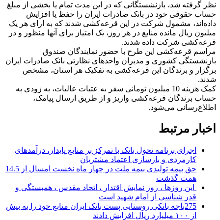
نظر گرفته شد، بازنشستگانی که در این مدت تمام یا بخشی از مبلغ
حساب حقوقی خود در بانک صادرات ایران را حفظ یا افزایش
داده‌اند، مشمول شرکت در این قرعه‌کشی شدند که به ازای هر یک
میلیون ریال مانده منابع در هر روز، یک امتیاز برای آنها منظور و در
قرعه‌کشی شرکت داده شدند.
مراسم قرعه‌کشی این طرح با حضور نمایندگان صندوق
بازنشستگی کشوری و مدیران واحد‌های نظارتی بانک صادرات ایران
برگزار و برندگان این قرعه‌کشی به تفکیک هر استان، مشخص
شدند.
کمک هزینه 10 میلیون تومانی سفر به عتبات عالیات، به زودی به
حساب برندگان قرعه‌کشی واریز و از طریق ارسال پیامک،
اطلاع‌رسانی می‌شود.
اخبار مرتبط
اجرای برنامه تحول بانک با تمرکز بر منابع پایدار، درآمدهای
کارمزدی و بازسازی اعتماد مشتریان
حق بیمه تولیدی بیمه ملت در چهار ماه نخست امسال از 14.5
همت گذشت
این روزها ، روز نمایش اقتدار ، اتحاد مقدس ، همبستگی و
قدر شناسی از امام شهید است
275باجه بانکی روستایی پست بانک ایران منابع خود را به بیش
از ۱۰۰ میلیارد ریال افزایش دادند