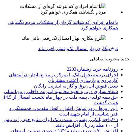
با تمام افرادی که بتوانند گره‌ای از مشکلات مردم بگشایند،
همکاری خواهم کرد
نرخ بیکاری بهار امسال تک‌رقمی باقی ماند
جدید
محبوب
تصادفی
روزنامه خریدارشماره2203
اجرای برنامه تحول بانک با تمرکز بر منابع پایدار، درآمدهای
کارمزدی و بازسازی اعتماد مشتریان
تبدیل قبوض آب، برق و گاز به اینترنت رایگان
شفاف‌سازی درباره نحوه محاسبه اینترنت داخلی و بین‌المللی
حق بیمه تولیدی بیمه ملت در چهار ماه نخست امسال از 14.5
همت گذشت
این روزها ، روز نمایش اقتدار ، اتحاد مقدس ، همبستگی و
قدر شناسی از امام شهید است
275باجه بانکی روستایی پست بانک ایران منابع خود را به بیش
از ۱۰۰ میلیارد ریال افزایش دادند
افزایش ۷۰ درصدی منابع و ۱۳۲ درصدی ضمانت‌نامه‌های