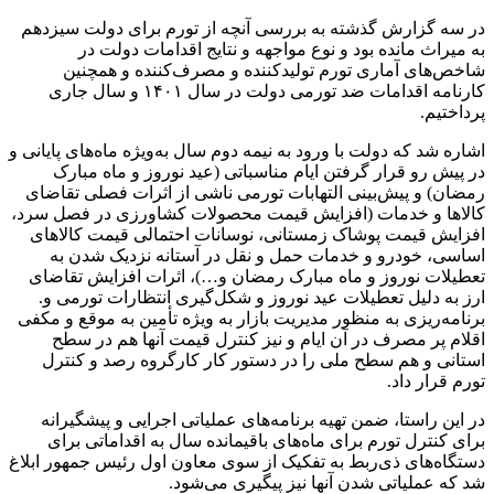
در سه گزارش گذشته به بررسی آنچه از تورم برای دولت سیزدهم
به میراث مانده بود و نوع مواجهه و نتایج اقدامات دولت در
شاخص‌های آماری تورم تولیدکننده و مصرف‌کننده و همچنین
کارنامه اقدامات ضد تورمی دولت در سال ۱۴۰۱ و سال جاری
پرداختیم.
اشاره شد که دولت با ورود به نیمه دوم سال به‌ویژه ماه‌های پایانی و
در پیش رو قرار گرفتن ایام مناسباتی (عید نوروز و ماه مبارک
رمضان) و پیش‌بینی التهابات تورمی ناشی از اثرات فصلی تقاضای
کالاها و خدمات (افزایش قیمت محصولات کشاورزی در فصل سرد،
افزایش قیمت پوشاک زمستانی، نوسانات احتمالی قیمت کالاهای
اساسی، خودرو و خدمات حمل و نقل در آستانه نزدیک شدن به
تعطیلات نوروز و ماه مبارک رمضان و…)، اثرات افزایش تقاضای
ارز به دلیل تعطیلات عید نوروز و شکل‌گیری انتظارات تورمی و.
برنامه‌ریزی به منظور مدیریت بازار به ویژه تأمین به موقع و مکفی
اقلام پر مصرف در آن ایام و نیز کنترل قیمت آنها هم در سطح
استانی و هم سطح ملی را در دستور کار کارگروه رصد و کنترل
تورم قرار داد.
در این راستا، ضمن تهیه برنامه‌های عملیاتی اجرایی و پیشگیرانه
برای کنترل تورم برای ماه‌های باقیمانده سال به اقداماتی برای
دستگاه‌های ذی‌ربط به تفکیک از سوی معاون اول رئیس جمهور ابلاغ
شد که عملیاتی شدن آنها نیز پیگیری می‌شود.