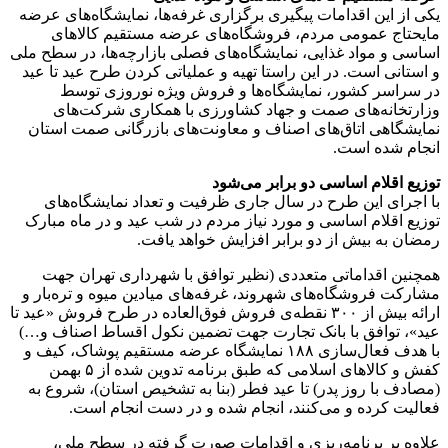
یکی از این اقدامات پیگیری برگزاری غرفه‌ها، نمایشگاه‌های عرضه
مایحتاج عمومی مردم، فروشگاه‌های عرضه مستقیم کالاهای
اساسی و مواد غذایی، نمایشگاه‌های فصلی بازارچه‌ها، در سطح ملی
و استانی است. در این راستا تهیه و عملیاتی کردن طرح عید تا عید
در سراسر کشور، نمایشگاه‌ها و فروش ویژه نوروزی توسط
وزارتخانه‌های صمت و جهاد کشاورزی با همکاری شرکت‌های
نمایشگاهی اتاق‌های اصناف و معاونت‌های بازرگانی صمت استان
انجام شده است.
توزیع اقلام اساسی دو برابر می‌شود
با اجرای این طرح در سال جاری ظرفیت و تعداد نمایشگاه‌های
توزیع اقلام اساسی و مورد نیاز مردم در شب عید و در ماه مبارک
رمضان به بیش از دو برابر افزایش خواهد یافت.
همچنین اقداماتی متعددی (نظیر توافق با شهرداری تهران جهت
مشارکت فروشگاه‌های شهروند، غرفه‌های میادین میوه و تره‌بار و
ارائه بیش از ۳۰۰ نقطه‌ی فروش فوق‌العاده در طرح فروش «عید تا
عید»، توافق با بانک تجارت جهت تضمین نکول اقساط اصناف و…)
با هدف فعال‌سازی ۱۸۸ نمایشگاه عرضه مستقیم پوشاک، کیف و
کفش و کالاهای اسلامی که طبق برنامه تدوین شده از ۵ بهمن
(مصادف با روز پدر) تا عید فطر (بنا به تشخیص استان)، شروع به
فعالیت کرده و می‌کنند، انجام شده و در دست انجام است.
علاوه بر برنامه‌ریزی و اقدامات صورت گرفته در سطح ملی،