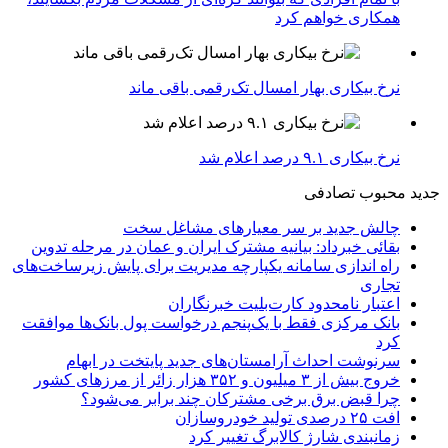
همکاری خواهم کرد
نرخ بیکاری بهار امسال تک‌رقمی باقی ماند
نرخ بیکاری ۹.۱ درصد اعلام شد
جدید
محبوب
تصادفی
چالش جدید بر سر معیارهای مشاغل سخت
بقائی خبرداد: بیانیه مشترک ایران و عمان در مرحله تدوین
راه اندازی سامانه یکپارچه مدیریت برای پایش زیرساخت‌های
تجاری
اعتبار نامحدود کارت‌بلیت خبرنگاران
بانک مرکزی فقط با یک‌‎پنجم درخواست پول بانک‌ها موافقت
کرد
سرنوشت احداث آرامستان‌های جدید پایتخت در ابهام
خروج بیش از ۳ میلیون و ۳۵۲ هزار زائر از مرزهای کشور
چرا قبض برق برخی مشترکان چند برابر می‌شود؟
افت ۲۵ درصدی تولید خودروسازان
زمانبندی شارژ کالابرگ تغییر کرد