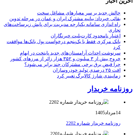
آخرین اخبار
چالش جدید بر سر معیارهای مشاغل سخت
بقائی خبرداد: بیانیه مشترک ایران و عمان در مرحله تدوین
راه اندازی سامانه یکپارچه مدیریت برای پایش زیرساخت‌های
تجاری
اعتبار نامحدود کارت‌بلیت خبرنگاران
بانک مرکزی فقط با یک‌‎پنجم درخواست پول بانک‌ها موافقت
کرد
سرنوشت احداث آرامستان‌های جدید پایتخت در ابهام
خروج بیش از ۳ میلیون و ۳۵۲ هزار زائر از مرزهای کشور
چرا قبض برق برخی مشترکان چند برابر می‌شود؟
افت ۲۵ درصدی تولید خودروسازان
زمانبندی شارژ کالابرگ تغییر کرد
روزنامه خریدار
14مرداد1405
روزنامه خریدار شماره 2202