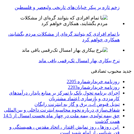
زخم تازه بر پیکر خیابان‌های تاریخی ولیعصر و فلسطین
با تمام افرادی که بتوانند گره‌ای از مشکلات مردم بگشایند،
همکاری خواهم کرد
نرخ بیکاری بهار امسال تک‌رقمی باقی ماند
جدید
محبوب
تصادفی
روزنامه خریدارشماره 2205
روزنامه خریدارشماره2203
اجرای برنامه تحول بانک با تمرکز بر منابع پایدار، درآمدهای
کارمزدی و بازسازی اعتماد مشتریان
تبدیل قبوض آب، برق و گاز به اینترنت رایگان
شفاف‌سازی درباره نحوه محاسبه اینترنت داخلی و بین‌المللی
حق بیمه تولیدی بیمه ملت در چهار ماه نخست امسال از 14.5
همت گذشت
این روزها ، روز نمایش اقتدار ، اتحاد مقدس ، همبستگی و
قدر شناسی از امام شهید است