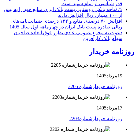
قدر شناسی از امام شهید است
275باجه بانکی روستایی پست بانک ایران منابع خود را به بیش
از ۱۰۰ میلیارد ریال افزایش دادند
افزایش ۷۰ درصدی منابع و ۱۳۲ درصدی ضمانت‌نامه‌های
ریالی صادره پست بانک ایران در چهارماهه اول سال 1405
دعوت به مجمع عمومی عادی بطور فوق العاده صاحبان
سهام بانک کارآفرین
روزنامه خریدار
19مرداد1405
روزنامه خریدارشماره 2205
17مرداد1405
روزنامه خریدارشماره2203