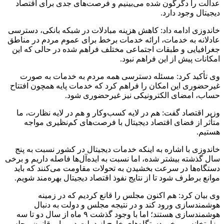
عدالت را دگرگون شده می‌بینیم و فرصت‌های جدی برای اقتصاد
دیجیتال وجود دارد.
خاندوزی ادامه داد: کاهش هزینه مبادلات در شبکه بانکی، دسترسی
عادلانه به خدمات، ارائه خدمات برخط برای عموم مردم در مناطق
جغرافیایی و طبقات اجتماعی مختلف فراهم شده در حالی که این
امکانات پیش از این فراهم نبود.
وی تأکید کرد: مسئله دسترسی همه مردم به خدمات به صورت
غیرحضوری این امکان را فراهم کرد که خدمات پایه همچون افتتاح
حساب، امضای الکترونیکی نیز غیرحضوری شود.
وزیر اقتصاد گفت: هم در لایه کسب‌وکار و هم در لایه نظارت، ما
متأثر از فضای اقتصاد دیجیتال با فرصت‌های کم‌نظیری مواجه
هستیم.
خاندوزی با اشاره به اینکه خدمات دیجیتال در کشور نسبت به پنج
سال گذشته بیشتر شده، اما نسبت به ایده‌آل‌ها فاصله داریم و برخی
دستگاه‌ها در سرعت بخشیدن به تحولات مقاومت می‌کنند که باید
موانع برطرف شود تا از نتایج نفوذ اقتصاد دیجیتال بهره‌مند شویم.
وی بیان کرد: هم اکنون مجلس را قانع کردیم که در زمینه
هوشمندسازی ورود کند و در نتیجه مجلس و دولت به دنبال
هوشمندسازی هستند؛ اما با وجود گذشت ۹ ماه از سال دو تا سه
وزارتخانه و برخی دستگاه‌های خارج از دولت در برابر قانون مجلس