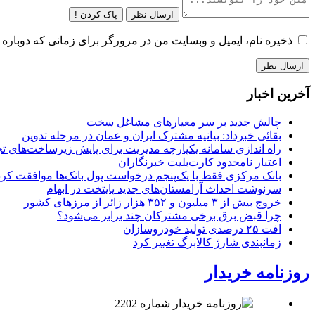
ارسال نظر
پاک کردن !
ذخیره نام، ایمیل و وبسایت من در مرورگر برای زمانی که دوباره 
آخرین اخبار
چالش جدید بر سر معیارهای مشاغل سخت
بقائی خبرداد: بیانیه مشترک ایران و عمان در مرحله تدوین
راه اندازی سامانه یکپارچه مدیریت برای پایش زیرساخت‌های ت
اعتبار نامحدود کارت‌بلیت خبرنگاران
بانک مرکزی فقط با یک‌‎پنجم درخواست پول بانک‌ها موافقت کرد
سرنوشت احداث آرامستان‌های جدید پایتخت در ابهام
خروج بیش از ۳ میلیون و ۳۵۲ هزار زائر از مرزهای کشور
چرا قبض برق برخی مشترکان چند برابر می‌شود؟
افت ۲۵ درصدی تولید خودروسازان
زمانبندی شارژ کالابرگ تغییر کرد
روزنامه خریدار