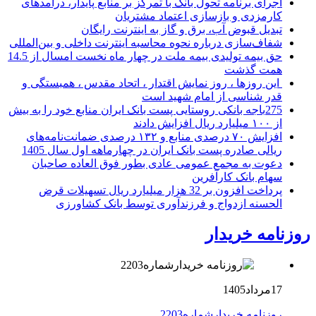
اجرای برنامه تحول بانک با تمرکز بر منابع پایدار، درآمدهای
کارمزدی و بازسازی اعتماد مشتریان
تبدیل قبوض آب، برق و گاز به اینترنت رایگان
شفاف‌سازی درباره نحوه محاسبه اینترنت داخلی و بین‌المللی
حق بیمه تولیدی بیمه ملت در چهار ماه نخست امسال از 14.5
همت گذشت
این روزها ، روز نمایش اقتدار ، اتحاد مقدس ، همبستگی و
قدر شناسی از امام شهید است
275باجه بانکی روستایی پست بانک ایران منابع خود را به بیش
از ۱۰۰ میلیارد ریال افزایش دادند
افزایش ۷۰ درصدی منابع و ۱۳۲ درصدی ضمانت‌نامه‌های
ریالی صادره پست بانک ایران در چهارماهه اول سال 1405
دعوت به مجمع عمومی عادی بطور فوق العاده صاحبان
سهام بانک کارآفرین
پرداخت افزون بر 32 هزار میلیارد ریال تسهیلات قرض
الحسنه ازدواج و فرزندآوری توسط بانک کشاورزی
روزنامه خریدار
17مرداد1405
روزنامه خریدارشماره2203