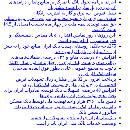
اجرای برنامه تحول بانک با تمرکز بر منابع پایدار، درآمدهای
کارمزدی و بازسازی اعتماد مشتریان
تبدیل قبوض آب، برق و گاز به اینترنت رایگان
شفاف‌سازی درباره نحوه محاسبه اینترنت داخلی و بین‌المللی
حق بیمه تولیدی بیمه ملت در چهار ماه نخست امسال از 14.5
همت گذشت
این روزها ، روز نمایش اقتدار ، اتحاد مقدس ، همبستگی و
قدر شناسی از امام شهید است
275باجه بانکی روستایی پست بانک ایران منابع خود را به بیش
از ۱۰۰ میلیارد ریال افزایش دادند
افزایش ۷۰ درصدی منابع و ۱۳۲ درصدی ضمانت‌نامه‌های
ریالی صادره پست بانک ایران در چهارماهه اول سال 1405
دعوت به مجمع عمومی عادی بطور فوق العاده صاحبان
سهام بانک کارآفرین
پرداخت افزون بر 32 هزار میلیارد ریال تسهیلات قرض
الحسنه ازدواج و فرزندآوری توسط بانک کشاورزی
افزایش 40 درصدی تسهیلات بانک توسعه صادرات ایران برای
بخش های تولید، صادرات و دانش بنیان ها
تأمین مالی ۳۹۶ هزار واحد نهضت ملی توسط بانک مسکن
پیام مدیرعامل بانک توسعه تعاون به مناسبت 15 مرداد،
سالروز تأسیس بانک
بانک ملی ایران جرایم تأخیر تسهیلات را بخشید
وضعیت خدمات بانک ملی ایران پایدار است