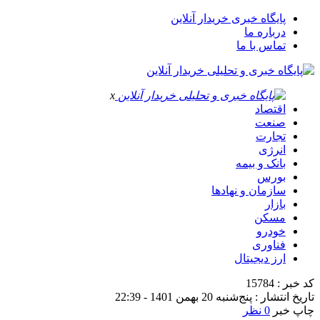
پایگاه خبری خریدار آنلاین
درباره ما
تماس با ما
x
اقتصاد
صنعت
تجارت
انرژی
بانک و بیمه
بورس
سازمان و نهادها
بازار
مسکن
خودرو
فناوری
ارز دیجیتال
کد خبر : 15784
تاریخ انتشار : پنج‌شنبه 20 بهمن 1401 - 22:39
چاپ خبر
0 نظر