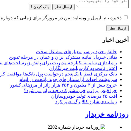
ارسال نظر
پاک کردن !
ذخیره نام، ایمیل و وبسایت من در مرورگر برای زمانی که دوباره 
آخرین اخبار
چالش جدید بر سر معیارهای مشاغل سخت
بقائی خبرداد: بیانیه مشترک ایران و عمان در مرحله تدوین
راه اندازی سامانه یکپارچه مدیریت برای پایش زیرساخت‌های ت
اعتبار نامحدود کارت‌بلیت خبرنگاران
بانک مرکزی فقط با یک‌‎پنجم درخواست پول بانک‌ها موافقت کرد
سرنوشت احداث آرامستان‌های جدید پایتخت در ابهام
خروج بیش از ۳ میلیون و ۳۵۲ هزار زائر از مرزهای کشور
چرا قبض برق برخی مشترکان چند برابر می‌شود؟
افت ۲۵ درصدی تولید خودروسازان
زمانبندی شارژ کالابرگ تغییر کرد
روزنامه خریدار