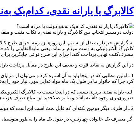
کالابرگ یا یارانه نقدی، کدام‌یک به
دولت درمسیر انتخاب بین کالابرگ و یارانه نقدی با نکات مثبت و منف
به گزارش خریدار به نقل از تسنیم، این روزها زمزمه اجرای طرح کالا
مصرف‌کننده نهایی پرداخت کند. اجرای این طرح نوعی جایگزین برای ی
در این گزارش به نقاط قوت و ضعف این طرح در مقابل پرداخت یارانه 
1 ـ اولین مطلبی که در اینجا باید به آن اشاره کرد و می‌توان از مز
کرد چرا که خانوار ما در طول یک ماه مواد غذایی مورد نیاز خود را به‌
البته یارانه نقدی برتری نسبی که در اینجا نسبت به کالابرگ الکترونیک
ضروری‌تری وجود داشته باشد و بنا بر صلاحدید این مبلغ صرف هزینه‌ها
2 ـ از طرف دیگر دومین نکته‌ای که قابل بحث است این است که دولت با کالابرگ الکترونیکی یارانه کمتری به‌لحاظ ارزش ریالی در اختیار مردم قرار می‌دهد.
اگر مصرف یک خانواده چهارنفره در طول یک ماه را به‌طور متوسط، ماهانه 8 لیتر شیر (هفته‌ای 2 لیتر)، یک شانه تخم‌مرغ، 8 عدد مرغ دوکیلوگرمی (هفته‌ای دو عدد) و 5 لیتر روغن