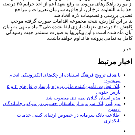
از موارد راهکارهای مربوط به رفع تعهد اعم از اخذ جرایم ۳۵ درصد،
اخذ مابه التفاوت نرخ ارز، ارجاع به سازمان تعزیرات و مراجع
قضایی بررسی و تصمیمات لازم اتخاذ شد.
بنا بر این گزارش، نتیجه مجموعه اقدامات صورت گرفته موجب
کاهش ۳۰ درصدی تعهدات ارزی ایفا نشده طی ۳ ماه منتهی به پایان
آبان ماه شده است و این پیگیریها به صورت مستمر جهت رسیدگی
کامل به تمامی پرونده ها تداوم خواهد داشت.
اخبار
اخبار مرتبط
با هدف ترویج فرهنگ استفاده از چک‌های الکترونیکی انجام
می‌شود:
بانک تجارت، تأمین‌کننده مالی پروژه بازسازی فازهای ۴ و ۵
پارس جنوبی
مدیر استان گیلان بیمه دی منصوب شد
میزبانی بانک سرمایه از عاشقان حسینی در موکب جاماندگان
اربعین
اطلاعیه بانک سرمایه در خصوص ارتقای کیفی خدمات
بانکداری