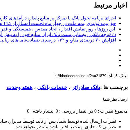
اخبار مرتبط
اجرای برنامه تحول بانک با تمرکز بر منابع پایدار، درآمدهای ک
حق بیمه تولیدی بیمه ملت در چهار ماه نخست امسال از 14.5 همت گذشت
این روزها ، روز نمایش اقتدار ، اتحاد مقدس ، همبستگی و قد
275باجه بانکی روستایی پست بانک ایران منابع خود را به بیش از ۱۰۰ میلیارد ریال افزایش دادند
افزایش ۷۰ درصدی منابع و ۱۳۲ درصدی ضمانت‌نامه‌های ریالی صادره پست بانک ایران در چهارماهه اول سال 1405
لینک کوتاه
برچسب ها :
بانک صادراتر
،
خدمات بانکی
،
هفته وحدت
ارسال نظر شما
مجموع نظرات : 0
در انتظار بررسی : 0
انتشار یافته : 0
نظرات ارسال شده توسط شما، پس از تایید توسط مدیران سای
نظراتی که حاوی تهمت یا افترا باشد منتشر نخواهد شد.