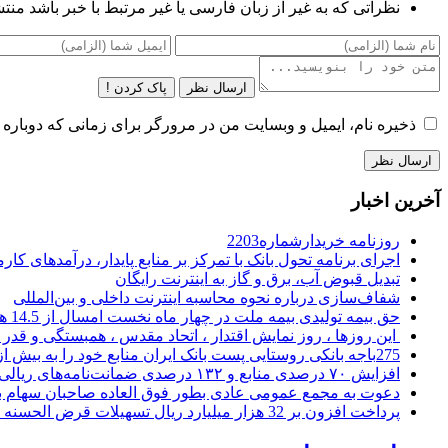
نظراتی که به غیر از زبان فارسی یا غیر مرتبط با خبر باشد منت
ارسال نظر
پاک کردن !
ذخیره نام، ایمیل و وبسایت من در مرورگر برای زمانی که دوباره 
آخرین اخبار
روزنامه خریدارشماره2203
اجرای برنامه تحول بانک با تمرکز بر منابع پایدار، درآمدهای ک
تبدیل قبوض آب، برق و گاز به اینترنت رایگان
شفاف‌سازی درباره نحوه محاسبه اینترنت داخلی و بین‌المللی
حق بیمه تولیدی بیمه ملت در چهار ماه نخست امسال از 14.5 همت گذشت
این روزها ، روز نمایش اقتدار ، اتحاد مقدس ، همبستگی و قد
275باجه بانکی روستایی پست بانک ایران منابع خود را به بیش از ۱۰۰ میلیارد ریال افزایش دادند
افزایش ۷۰ درصدی منابع و ۱۳۲ درصدی ضمانت‌نامه‌های ریالی صادره پست بانک ایران در چهارماهه اول سال 1405
دعوت به مجمع عمومی عادی بطور فوق العاده صاحبان سهام با
پرداخت افزون بر 32 هزار میلیارد ریال تسهیلات قرض الحسنه ازدواج و فرزندآوری توسط بانک کشاورزی