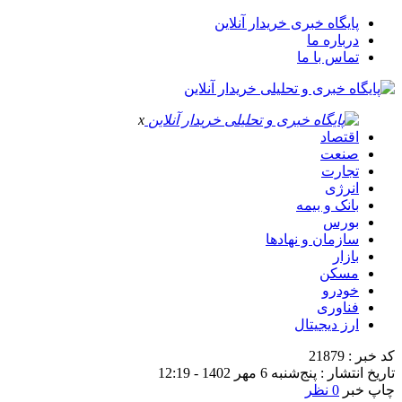
پایگاه خبری خریدار آنلاین
درباره ما
تماس با ما
x
اقتصاد
صنعت
تجارت
انرژی
بانک و بیمه
بورس
سازمان و نهادها
بازار
مسکن
خودرو
فناوری
ارز دیجیتال
کد خبر : 21879
تاریخ انتشار : پنج‌شنبه 6 مهر 1402 - 12:19
چاپ خبر
0 نظر