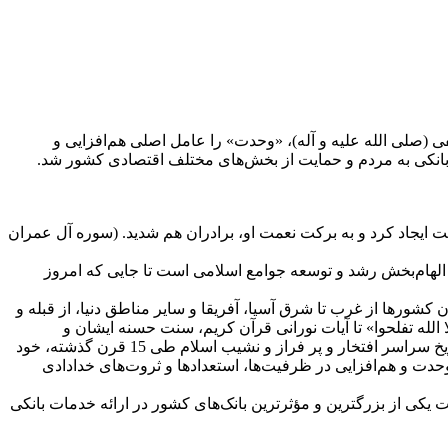
لی الله علیه و آله)، «وحدت» را عامل اصلی هم‌افزایی و
 بانکی به مردم و حمایت از بخش‌های مختلف اقتصادی کشور شد.
لفت ایجاد کرد و به برکت نعمت او، برادران هم شديد. (سوره آل عمران
لهام‌بخش رشد و توسعه جوامع اسلامی است تا جایی که امروز
شورها از غرب تا شرق آسیا، آفریقا و سایر مناطق دنیا، از قبله و
الله تفلحوا» تا آیات نورانی قرآن کریم، سنت حسنه ایشان و
برخورداری از راهنمایی‌های ائمه اطهار (ع)، صحابه و بزرگان دین مبین اسلام، همه در جهت رستگاری انسان‌ها در لوای پرچم توحید است. تاریخ سراسر افتخار و پر فراز و نشیب اسلام طی 15 قرن گذشته، خود
حدت و هم‌افزایی در ظرفیت‌ها، استعدادها و ثروت‌های خدادادی
کی از بزرگترین و مؤثرترین ‌بانک‌های کشور در ارائه خدمات بانکی