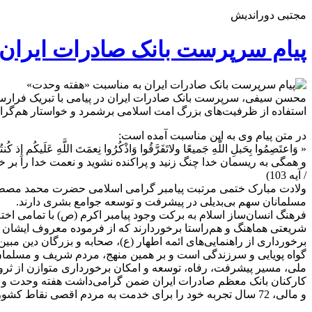
مجتبی دوراندیش
​پیام سرپرست بانک صادرات ایران
محسن سیفی، سرپرست بانک صادرات ایران در پیامی با تبریک فرارس
استفاده از ظرفیت‌های بزرگ امت اسلامی برشمرد و خواستار هم‌گرای
در متن پیام وی به این مناسبت آمده است:
« وَاعتَصِمُوا بِحَبلِ اللَّهِ جَميعًا ولاتَفَرَّقُوا وَاذْكُرُوا نِعمَتَ اللَّهِ عَلَيكُم إِذ كُن
و همگى به ريسمان خدا چنگ زنيد و پراكنده نشويد و نعمت‏ خدا را بر خ
/ آیه 103)
ولادت مبارک ختمی مرتبت پیامبر گرامی اسلامی حضرت محمد مصطفی (
مسلمانان سهم بی‌بدیلی در پیشرفت و توسعه جوامع بشری دارند.
فرهنگ انسان‌ساز اسلام به برکت وجود پیامبر اکرم (ص) با تمامی اخت
شریعتی هماهنگ و هم‌راستا برخوردارند که از فرموده معروف ایشان در
گواه پویایی و سرزندگی است و بر همین منهج، مردم شریف و مسلمان ای
ملی، مسیر پیشرفت، رفاه، توسعه و امکان برخورداری متوازن از ثرو
کارکنان بانک معظم صادرات ایران ضمن گرامی‌داشت هفته وحدت و میلاد
و مالی، 72 سال تجربه خود را برای خدمت به مردم اقصی نقاط کشور به کار گرفته و با افتخار در این مسیر روشن، همچنان استوارند.»