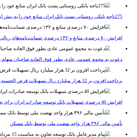
275باجه بانکی روستایی پست بانک ایران منابع خود را به بیش از ۱۰۰ میلیارد ریال افزایش دادند
افزایش ۷۰ درصدی منابع و ۱۳۲ درصدی ضمانت‌نامه‌های ریالی صادره پست بانک ایران در چهارماهه اول سال 1405
دعوت به مجمع عمومی عادی بطور فوق العاده صاحبان سهام با
پرداخت افزون بر 32 هزار میلیارد ریال تسهیلات قرض الحسنه ازدواج و فرزندآوری توسط بانک کشاورزی
افزایش 40 درصدی تسهیلات بانک توسعه صادرات ایران برای بخش های تولید، صادرات و دانش بنیان ها
تأمین مالی ۳۹۶ هزار واحد نهضت ملی توسط بانک مسکن