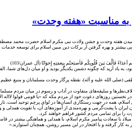
 به مناسبت «هفته وحدت»
یدن هفته وحدت و جشن ولادت نبی مکرم اسلام حضرت محمد مصطفی (ص
ی بیشتر و بهره گرفتن از برکات دین مبین اسلام برای توسعه خدمات
تُم أعدَاءً فَألَّفَ بَينَ قُلُوبِكُم فَأصبَحتُم بِنِعمَتِهِ إِخوَانًا (آل عمران/103)
ود، به ياد آرید كه چگونه دشمن يكديگر بوديد و او ميان دل‌هاى شما، ا
صلی الله علیه و آله)، نقطه پرگار وحدت‌ مسلمانان و منبع عظیم ا
لاف‌نظرها و سلیقه‌های متفاوت در آداب و رسوم در میان مردم مسلمان ک
 نخستین روزهای دعوت خود از مردم مکه که «یا قومی قولوا لااله الا 
ران با پشت‌گرمی و بهره‌مندی از آموزه‌های آن، با تقویت همدلی و و
ت را برای تمامی مردم کشور فراهم خواهند کرد.
 با سعادت پیامبر مکرم اسلام، با همدلی و هماهنگی بیشتر در قامت ی