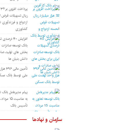
پر
ریال تسهیلات قرض ا
ازدواج و فرزندآوری 
کشاورزی
افزایش ۴۰ درصد
بانک توسعه صادرات ای
بخش های تولید، صاد
دانش بنیان ها
تأمین مال
ملی توسط بانک مسک
پیام مدیرعامل بانک ت
به مناسبت ۱۵ م
تأسیس بانک
سازمان و نهادها