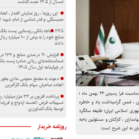
امسال از ۱۴.۵ همت گذشت
این روزها ، روز نمایش اقتدار ، اتح
همبستگی و قدر شناسی از امام شهید 
۲۷۵باجه بانکی روستایی پست بانک
منابع خود را به بیش از ۱۰۰ م
دادند
افزایش ۷۰ در
ضمانت‌نامه‌های ریالی صادره پست بانک
در چهارماهه اول سال ۱۴۰۵
دعوت به مجمع عمومی عادی بطور 
العاده صاحبان سهام بانک کارآفرین
دکتر حمید بنائیان مدیر عامل پست بانک ایران در پیامی به مناسبت فرا رسیدن ۲۲ بهمن ماه ؛
پرداخت افزون بر ۳۲ هزار میلیار
ن ، ضمن گرامیداشت یاد و خاطره
تسهیلات قرض الحسنه ازدواج و فرزند
توسط بانک کشاورزی
وری اسلامی ایران؛ طلیعه سالگرد
امداران ، کارکنان و مسئولین باجه
روزنامه خریدار
یان به این شرح است: