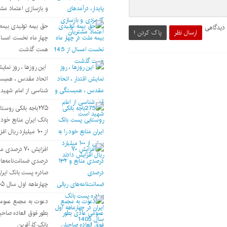
و بازسازی اعتماد مشت
حق بیمه تولیدی بیمه
 دیدگاهی
ارسال نظر
پاک کردن !
همت گذشت
این روزها ، روز نمایش
اتحاد مقدس ، همبست
شناسی از امام شهید
۲۷۵باجه بانکی روس
بانک ایران منابع خود 
از ۱۰۰ میلیارد ریال افزایش دادند
درصدی ضمانت‌نامه‌های
صادره پست بانک ایرا
چهارماهه اول سال ۱۴۰۵
دعوت به مجمع عموم
بطور فوق العاده صاحب
بانک کارآفرین