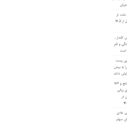
ریان
 ملت در
چهار ماه نخست امسال از ۱۴.۵
 اقتدار ،
گی و قدر
 است
تایی پست
را به بیش
افزایش ۷۰ درصدی منابع و ۱۳۲
 ریالی
ن در
ی عادی
ان سهام