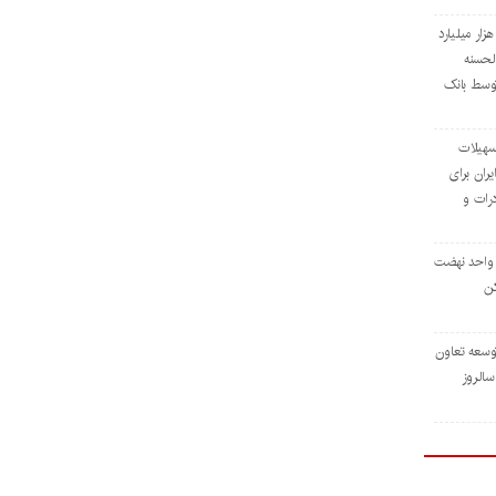
داخت افزون بر ۳۲ هزار میلیارد
لحسنه
توسط بانک
ی تسهیلات
ران برای
رات و
ی ۳۹۶ هزار واحد نهضت
ن
وسعه تعاون
رداد، سالروز