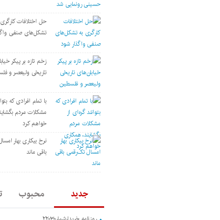
حل اختلافات کارگری 
تشکل‌های صنفی واگذ
زخم تازه بر پیکر خیاب
تاریخی ولیعصر و فل
با تمام افرادی که بتوان
مشکلات مردم بگشاین
خواهم کرد
نرخ بیکاری بهار امسا
باقی ماند
جدید
محبوب
ت
روزنامه خریدارشماره۲۲۰۳