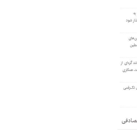
به
ار شود
ان‌های
سطین
ند گره‌ای از
د، همکاری
ل تک‌رقمی
صادفی