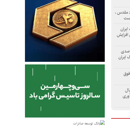
اد مقدس ،
است
 ایران
یلیارد ریال افزایش
صدی منابع و ۱۳۲ درصدی
 ایران
فوق
د ریال
آوری