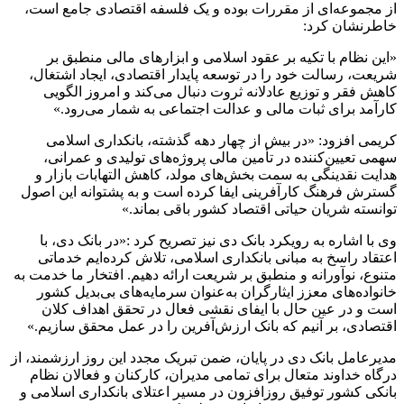
از مجموعه‌ای از مقررات بوده و یک فلسفه اقتصادی جامع است،
خاطرنشان کرد
:
«این نظام با تکیه بر عقود اسلامی و ابزارهای مالی منطبق بر
شریعت، رسالت خود را در توسعه پایدار اقتصادی، ایجاد اشتغال،
کاهش فقر و توزیع عادلانه ثروت دنبال می‌کند و امروز الگویی
کارآمد برای ثبات مالی و عدالت اجتماعی به شمار می‌رود.»
کریمی افزود: «در بیش از چهار دهه گذشته، بانکداری اسلامی
سهمی تعیین‌کننده در تأمین مالی پروژه‌های تولیدی و عمرانی،
هدایت نقدینگی به سمت بخش‌های مولد، کاهش التهابات بازار و
گسترش فرهنگ کارآفرینی ایفا کرده است و به پشتوانه این اصول
توانسته شریان حیاتی اقتصاد کشور باقی بماند.»
وی با اشاره به رویکرد بانک دی نیز تصریح کرد
:
«در بانک دی، با
اعتقاد راسخ به مبانی بانکداری اسلامی، تلاش کرده‌ایم خدماتی
متنوع، نوآورانه و منطبق بر شریعت ارائه دهیم. افتخار ما خدمت به
خانواده‌های معزز ایثارگران به‌عنوان سرمایه‌های بی‌بدیل کشور
است و در عین حال با ایفای نقشی فعال در تحقق اهداف کلان
اقتصادی، بر آنیم که
بانک ارزش‌آفرین را در عمل محقق سازیم.»
مدیرعامل بانک دی در پایان، ضمن تبریک مجدد این روز ارزشمند، از
درگاه خداوند متعال برای تمامی مدیران، کارکنان و فعالان نظام
بانکی کشور توفیق روزافزون در مسیر اعتلای بانکداری اسلامی و