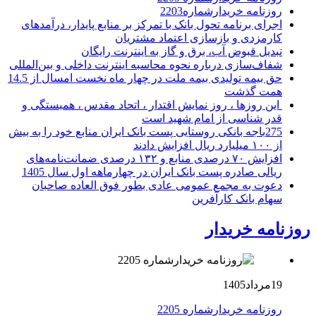
روزنامه خریدارشماره2203
اجرای برنامه تحول بانک با تمرکز بر منابع پایدار، درآمدهای
کارمزدی و بازسازی اعتماد مشتریان
تبدیل قبوض آب، برق و گاز به اینترنت رایگان
شفاف‌سازی درباره نحوه محاسبه اینترنت داخلی و بین‌المللی
حق بیمه تولیدی بیمه ملت در چهار ماه نخست امسال از 14.5
همت گذشت
این روزها ، روز نمایش اقتدار ، اتحاد مقدس ، همبستگی و
قدر شناسی از امام شهید است
275باجه بانکی روستایی پست بانک ایران منابع خود را به بیش
از ۱۰۰ میلیارد ریال افزایش دادند
افزایش ۷۰ درصدی منابع و ۱۳۲ درصدی ضمانت‌نامه‌های
ریالی صادره پست بانک ایران در چهارماهه اول سال 1405
دعوت به مجمع عمومی عادی بطور فوق العاده صاحبان
سهام بانک کارآفرین
روزنامه خریدار
19مرداد1405
روزنامه خریدارشماره 2205