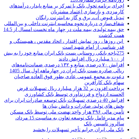
اجرای برنامه تحول بانک با تمرکز بر منابع پایدار، درآمدهای
کارمزدی و بازسازی اعتماد مشتریان
تبدیل قبوض آب، برق و گاز به اینترنت رایگان
شفاف‌سازی درباره نحوه محاسبه اینترنت داخلی و بین‌المللی
حق بیمه تولیدی بیمه ملت در چهار ماه نخست امسال از 14.5
همت گذشت
این روزها ، روز نمایش اقتدار ، اتحاد مقدس ، همبستگی و
قدر شناسی از امام شهید است
275باجه بانکی روستایی پست بانک ایران منابع خود را به بیش
از ۱۰۰ میلیارد ریال افزایش دادند
افزایش ۷۰ درصدی منابع و ۱۳۲ درصدی ضمانت‌نامه‌های
ریالی صادره پست بانک ایران در چهارماهه اول سال 1405
دعوت به مجمع عمومی عادی بطور فوق العاده صاحبان
سهام بانک کارآفرین
پرداخت افزون بر 32 هزار میلیارد ریال تسهیلات قرض
الحسنه ازدواج و فرزندآوری توسط بانک کشاورزی
افزایش 40 درصدی تسهیلات بانک توسعه صادرات ایران برای
بخش های تولید، صادرات و دانش بنیان ها
تأمین مالی ۳۹۶ هزار واحد نهضت ملی توسط بانک مسکن
پیام مدیرعامل بانک توسعه تعاون به مناسبت 15 مرداد،
سالروز تأسیس بانک
بانک ملی ایران جرایم تأخیر تسهیلات را بخشید