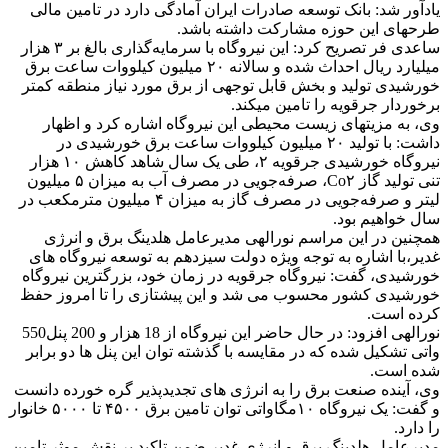
یادآور شد: بانک توسعه صادرات ایران آمادگی دارد در تامین مالی
طرح­های این حوزه مشارکت داشته باشد.
ساعدی­ فر تصریح کرد: این نیروگاه با سرمایه‌گذاری بالغ بر ۳ هزار
میلیارد ریال احداث شده و سالانه ۲۰ میلیون کیلووات ساعت برق
خورشیدی تولید و بخش قابل توجهی از برق مورد نیاز منطقه کمتر
برخوردار جرقویه را تامین می­کند.
وی، به مزیت­های زیست محیطی این نیروگاه اشاره کرد و اظهار
داشت: با تولید ۲۰ میلیون کیلووات ساعت برق خورشیدی در
نیروگاه خورشیدی جرقویه ۲، طی یک سال شاهد کاهش ۱۰ هزار
تنی تولید گاز Co۲، صرفه‌جویی در مصرف آب به میزان ۵ میلیون
لیتر و صرفه‌جویی در مصرف گاز به میزان ۴ میلیون مترمکعب در
سال خواهیم بود.
همچنین در این مراسم نورالهی مدیرعامل هلدینگ برق و انرژی
غدیر،با اشاره به توجه ویژه دولت سیزدهم به توسعه نیروگاه­ های
خورشیدی، گفت: نیروگاه جرقویه در زمان خود، بزرگترین نیروگاه
خورشیدی کشور محسوب می­ شد و این پیشتازی را تا امروز حفظ
کرده است.
نورالهی افزود: در حال حاضر این نیروگاه از 18 هزار و 200 پنل550
واتی تشکیل شده که در مقایسه با گذشته توان این پنل ها دو برابر
شده است.
وی، آینده صنعت برق را به انرژی­ های تجدیدپذیر گره خورده دانست
و گفت: یک نیروگاه ۱۰مگاواتی توان تامین برق ۴۵۰۰ تا ۵۰۰۰ خانوار
را دارد.
مدیرعامل هلدینگ برق و انرژی غدیر ضمن تاکید بر نقش موثر تامین