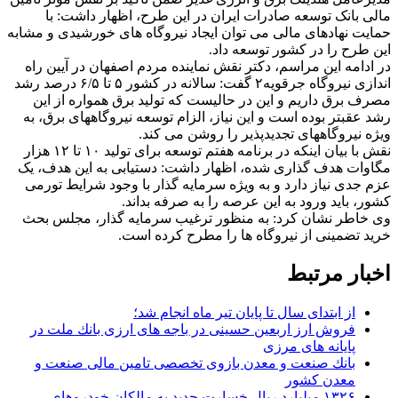
مالی بانک توسعه صادرات ایران در این طرح، اظهار داشت: با
حمایت نهادهای مالی می­ توان ایجاد نیروگاه ­های خورشیدی و مشابه
این طرح را در کشور توسعه داد.
در ادامه این مراسم، دکتر نقش نماینده مردم اصفهان در آیین راه
اندازی نیروگاه جرقویه۲ گفت: سالانه در کشور ۵ تا ۶/۵ درصد رشد
مصرف برق داریم و این در حالیست که تولید برق همواره از این
رشد عقب­تر بوده است و این نیاز، الزام توسعه نیروگاه­های برق، به
ویژه نیروگاه­های تجدیدپذیر را روشن می کند.
نقش با بیان اینکه در برنامه هفتم توسعه برای تولید ۱۰ تا ۱۲ هزار
مگاوات هدف گذاری شده، اظهار داشت: دستیابی به این هدف، یک
عزم جدی نیاز دارد و به ویژه سرمایه ­گذار با وجود شرایط تورمی
کشور، باید ورود به این عرصه را به صرفه بداند.
وی خاطر نشان کرد: به منظور ترغیب سرمایه گذار، مجلس بحث
خرید تضمینی از نیروگاه­ ها را مطرح کرده است.
اخبار مرتبط
از ابتدای سال تا پایان تیر ماه انجام شد؛
فروش ارز اربعین حسینی در باجه های ارزی بانك ملت در
پایانه های مرزی
بانك صنعت و معدن بازوی تخصصی تامین مالی صنعت و
معدن كشور
۱۳۲۶ میلیارد ریال خسارت جدید به مالكان خودروهای