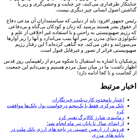
جنایتکار طرفداری می‌کنند، جز جنایت و وحشی‌گری و زیر پا
گذاشتن اصول انسانی چیز دیگری نیست.
رئیس جمهور افزود: باید از دنیایی که سیاستمداران آن مدعی دفاع
از حقوق بشر هستند پرسید که زنان و کودکان بی‌گناه و بی‌دفاعی
که رژیم صهیونیستی به راحتی و با استفاده غیر اخلاقی از علم و
تکنولوژی دنیای مدرن بر سر آنها بمب می‌اندازد و آنها را زیر آوارها
می‌سوزانند و دفن می‌کند، چه گناهی کرده‌اند؟ این رفتار رژیم
صهیونیستی فراتر از تصور و غیرقابل قبول است.
پزشکیان با اشاره به استقبال با شکوه مردم از راهپیمایی روز قدس
اظهار داشت: ما در میان سیل مردم هستیم و نمی‌دانم این جمعیت
از کجاست و تا کجا ادامه دارد!
اخبار مرتبط
اعتبار نامحدود کارت‌بلیت خبرنگاران
بانک مرکزی فقط با یک‌‎پنجم درخواست پول بانک‌ها موافقت
کرد
زمانبندی شارژ کالابرگ تغییر کرد
از ابتدای سال تا پایان تیر ماه انجام شد؛
فروش ارز اربعین حسینی در باجه های ارزی بانك ملت در
پایانه های مرزی