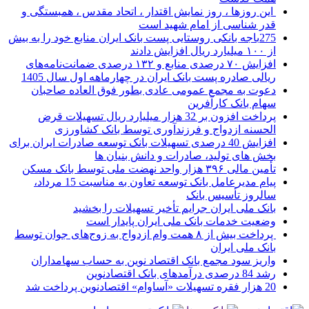
این روزها ، روز نمایش اقتدار ، اتحاد مقدس ، همبستگی و
قدر شناسی از امام شهید است
275باجه بانکی روستایی پست بانک ایران منابع خود را به بیش
از ۱۰۰ میلیارد ریال افزایش دادند
افزایش ۷۰ درصدی منابع و ۱۳۲ درصدی ضمانت‌نامه‌های
ریالی صادره پست بانک ایران در چهارماهه اول سال 1405
دعوت به مجمع عمومی عادی بطور فوق العاده صاحبان
سهام بانک کارآفرین
پرداخت افزون بر 32 هزار میلیارد ریال تسهیلات قرض
الحسنه ازدواج و فرزندآوری توسط بانک کشاورزی
افزایش 40 درصدی تسهیلات بانک توسعه صادرات ایران برای
بخش های تولید، صادرات و دانش بنیان ها
تأمین مالی ۳۹۶ هزار واحد نهضت ملی توسط بانک مسکن
پیام مدیرعامل بانک توسعه تعاون به مناسبت 15 مرداد،
سالروز تأسیس بانک
بانک ملی ایران جرایم تأخیر تسهیلات را بخشید
وضعیت خدمات بانک ملی ایران پایدار است
پرداخت بیش از ۸ همت وام ازدواج به زوج‌های جوان توسط
بانک ملی ایران
واریز سود مجمع بانک اقتصاد نوین به حساب سهامداران
رشد 84 درصدی درآمدهای بانک اقتصادنوین
20 هزار فقره تسهیلات «آساوام» اقتصادنوین پرداخت شد