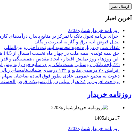
آخرین اخبار
روزنامه خریدارشماره2203
اجرای برنامه تحول بانک با تمرکز بر منابع پایدار، درآمدهای ک
تبدیل قبوض آب، برق و گاز به اینترنت رایگان
شفاف‌سازی درباره نحوه محاسبه اینترنت داخلی و بین‌المللی
حق بیمه تولیدی بیمه ملت در چهار ماه نخست امسال از 14.5 همت گذشت
این روزها ، روز نمایش اقتدار ، اتحاد مقدس ، همبستگی و قد
275باجه بانکی روستایی پست بانک ایران منابع خود را به بیش از ۱۰۰ میلیارد ریال افزایش دادند
افزایش ۷۰ درصدی منابع و ۱۳۲ درصدی ضمانت‌نامه‌های ریالی صادره پست بانک ایران در چهارماهه اول سال 1405
دعوت به مجمع عمومی عادی بطور فوق العاده صاحبان سهام با
پرداخت افزون بر 32 هزار میلیارد ریال تسهیلات قرض الحسنه ازدواج و فرزندآوری توسط بانک کشاورزی
روزنامه خریدار
17مرداد1405
روزنامه خریدارشماره2203