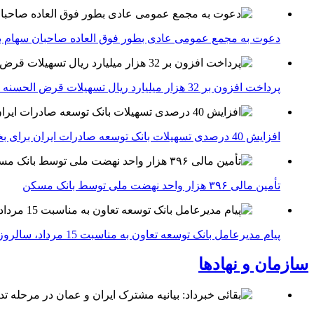
دعوت به مجمع عمومی عادی بطور فوق العاده صاحبان سهام با
پرداخت افزون بر 32 هزار میلیارد ریال تسهیلات قرض الحسنه ازدواج و فرزندآوری توسط بانک کشاورزی
افزایش 40 درصدی تسهیلات بانک توسعه صادرات ایران برای بخش های تولید، صادرات و دانش بنیان ها
تأمین مالی ۳۹۶ هزار واحد نهضت ملی توسط بانک مسکن
پیام مدیرعامل بانک توسعه تعاون به مناسبت 15 مرداد، سالروز تأسیس بانک
سازمان و نهادها