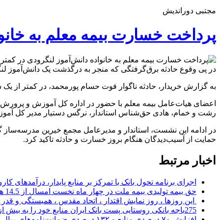
مجتبی دوراندیش
پرداخت خسارت بیمه معلم به خانواده د
در پی وقوع حادثه برق‌گرفتگی که منجر به درگذشت یک دانش‌آموز لن
به گزارش خریدار، حادثه ناگوار فوت حسام پورمحمد، در کمتر از یک شبانه‌روز توسط کارشناسان ا
اعضای هیات‌عامل بیمه معلم با حضور در اداره کل آموزش و پرورش است
رشت و خمام، هادی حق‌شناس استاندار، نرگس دستیار مدیر کل آموزش
در ادامه این نشست، استاندار و مدیرعامل مجمع خیرین مدرسه‌ساز گیل
حمایت از آسیب‌دیدگان هنگام بروز خسارت و حادثه تاکید کرد.
اخبار مرتبط
اجرای برنامه تحول بانک با تمرکز بر منابع پایدار، درآمدهای ک
حق بیمه تولیدی بیمه ملت در چهار ماه نخست امسال از 14.5 همت گذشت
این روزها ، روز نمایش اقتدار ، اتحاد مقدس ، همبستگی و قد
275باجه بانکی روستایی پست بانک ایران منابع خود را به بیش از ۱۰۰ میلیارد ریال افزایش دادند
افزایش ۷۰ درصدی منابع و ۱۳۲ درصدی ضمانت‌نامه‌های ریالی صادره پست بانک ایران در چهارماهه اول سال 1405