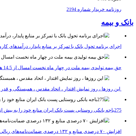
روزنامه خریدار شماره 2194
بانک و بیمه
اجرای برنامه تحول بانک با تمرکز بر منابع پایدار، درآمدهای ک
حق بیمه تولیدی بیمه ملت در چهار ماه نخست امسال از 14.5 همت گذشت
این روزها ، روز نمایش اقتدار ، اتحاد مقدس ، همبستگی و قد
275باجه بانکی روستایی پست بانک ایران منابع خود را به بیش از ۱۰۰ میلیارد ریال افزایش دادند
افزایش ۷۰ درصدی منابع و ۱۳۲ درصدی ضمانت‌نامه‌های ریالی صادره پست بانک ایران در چهارماهه اول سال 1405