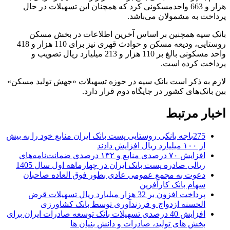
هزار و 663 واحدمسکونی کرد که همچنان این تسهیلات در حال
پرداخت به مشمولان می‌باشد.
بانک سپه همچنین بر اساس آخرین اطلاعات در بخش مسکن
روستایی، ودیعه مسکن و حوادث قهری نیز برای 110 هزار و 418
واحد مسکونی بالغ بر 110 هزار و 213 میلیارد ریال تصویب و
پرداخت کرده است.
لازم به ذکر است بانک سپه در حوزه تسهیلات «جهش تولید مسکن»
بین بانک‌های کشور در جایگاه دوم قرار دارد.
اخبار مرتبط
275باجه بانکی روستایی پست بانک ایران منابع خود را به بیش
از ۱۰۰ میلیارد ریال افزایش دادند
افزایش ۷۰ درصدی منابع و ۱۳۲ درصدی ضمانت‌نامه‌های
ریالی صادره پست بانک ایران در چهارماهه اول سال 1405
دعوت به مجمع عمومی عادی بطور فوق العاده صاحبان
سهام بانک کارآفرین
پرداخت افزون بر 32 هزار میلیارد ریال تسهیلات قرض
الحسنه ازدواج و فرزندآوری توسط بانک کشاورزی
افزایش 40 درصدی تسهیلات بانک توسعه صادرات ایران برای
بخش های تولید، صادرات و دانش بنیان ها