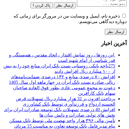
ارسال نظر
پاک کردن !
ذخیره نام، ایمیل و وبسایت من در مرورگر برای زمانی که
دوباره دیدگاهی می‌نویسم.
آخرین اخبار
این روزها ، روز نمایش اقتدار ، اتحاد مقدس ، همبستگی و
قدر شناسی از امام شهید است
275باجه بانکی روستایی پست بانک ایران منابع خود را به بیش
از ۱۰۰ میلیارد ریال افزایش دادند
افزایش ۷۰ درصدی منابع و ۱۳۲ درصدی ضمانت‌نامه‌های
ریالی صادره پست بانک ایران در چهارماهه اول سال 1405
دعوت به مجمع عمومی عادی بطور فوق العاده صاحبان
سهام بانک کارآفرین
پرداخت افزون بر 32 هزار میلیارد ریال تسهیلات قرض
الحسنه ازدواج و فرزندآوری توسط بانک کشاورزی
افزایش 40 درصدی تسهیلات بانک توسعه صادرات ایران برای
بخش های تولید، صادرات و دانش بنیان ها
تأمین مالی ۳۹۶ هزار واحد نهضت ملی توسط بانک مسکن
پیام مدیرعامل بانک توسعه تعاون به مناسبت 15 مرداد،