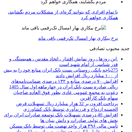
با تمام افرادی که بتوانند گره‌ای از مشکلات مردم بگشایند،
همکاری خواهم کرد
نرخ بیکاری بهار امسال تک‌رقمی باقی ماند
جدید
محبوب
تصادفی
این روزها ، روز نمایش اقتدار ، اتحاد مقدس ، همبستگی و
قدر شناسی از امام شهید است
275باجه بانکی روستایی پست بانک ایران منابع خود را به بیش
از ۱۰۰ میلیارد ریال افزایش دادند
افزایش ۷۰ درصدی منابع و ۱۳۲ درصدی ضمانت‌نامه‌های
ریالی صادره پست بانک ایران در چهارماهه اول سال 1405
دعوت به مجمع عمومی عادی بطور فوق العاده صاحبان
سهام بانک کارآفرین
پرداخت افزون بر 32 هزار میلیارد ریال تسهیلات قرض
الحسنه ازدواج و فرزندآوری توسط بانک کشاورزی
افزایش 40 درصدی تسهیلات بانک توسعه صادرات ایران برای
بخش های تولید، صادرات و دانش بنیان ها
تأمین مالی ۳۹۶ هزار واحد نهضت ملی توسط بانک مسکن
پیام مدیرعامل بانک توسعه تعاون به مناسبت 15 مرداد،