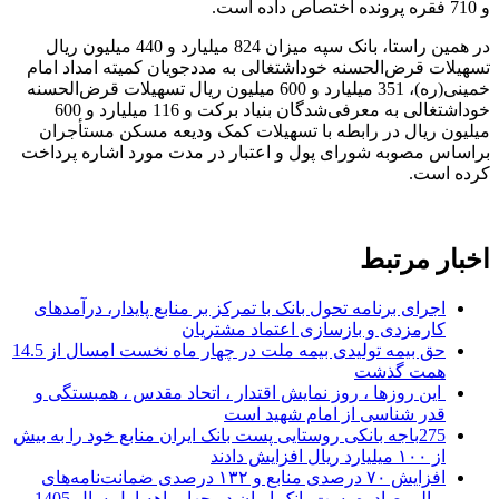
و 710 فقره پرونده اختصاص داده است.
در همین راستا، بانک سپه میزان 824 میلیارد و 440 میلیون ریال
تسهیلات قرض‌الحسنه خوداشتغالی به مددجویان کمیته امداد امام
خمینی(ره)، 351 میلیارد و 600 میلیون ریال تسهیلات قرض‌الحسنه
خوداشتغالی به معرفی‌شدگان بنیاد برکت و 116 میلیارد و 600
میلیون ریال در رابطه با تسهیلات کمک ودیعه مسکن مستأجران
براساس مصوبه شورای پول و اعتبار در مدت مورد اشاره پرداخت
کرده است.
اخبار مرتبط
اجرای برنامه تحول بانک با تمرکز بر منابع پایدار، درآمدهای
کارمزدی و بازسازی اعتماد مشتریان
حق بیمه تولیدی بیمه ملت در چهار ماه نخست امسال از 14.5
همت گذشت
این روزها ، روز نمایش اقتدار ، اتحاد مقدس ، همبستگی و
قدر شناسی از امام شهید است
275باجه بانکی روستایی پست بانک ایران منابع خود را به بیش
از ۱۰۰ میلیارد ریال افزایش دادند
افزایش ۷۰ درصدی منابع و ۱۳۲ درصدی ضمانت‌نامه‌های
ریالی صادره پست بانک ایران در چهارماهه اول سال 1405