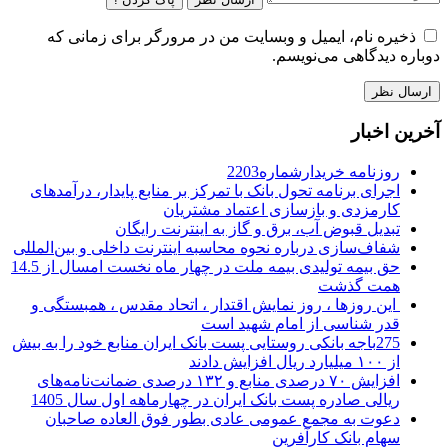
ذخیره نام، ایمیل و وبسایت من در مرورگر برای زمانی که
دوباره دیدگاهی می‌نویسم.
آخرین اخبار
روزنامه خریدارشماره2203
اجرای برنامه تحول بانک با تمرکز بر منابع پایدار، درآمدهای
کارمزدی و بازسازی اعتماد مشتریان
تبدیل قبوض آب، برق و گاز به اینترنت رایگان
شفاف‌سازی درباره نحوه محاسبه اینترنت داخلی و بین‌المللی
حق بیمه تولیدی بیمه ملت در چهار ماه نخست امسال از 14.5
همت گذشت
این روزها ، روز نمایش اقتدار ، اتحاد مقدس ، همبستگی و
قدر شناسی از امام شهید است
275باجه بانکی روستایی پست بانک ایران منابع خود را به بیش
از ۱۰۰ میلیارد ریال افزایش دادند
افزایش ۷۰ درصدی منابع و ۱۳۲ درصدی ضمانت‌نامه‌های
ریالی صادره پست بانک ایران در چهارماهه اول سال 1405
دعوت به مجمع عمومی عادی بطور فوق العاده صاحبان
سهام بانک کارآفرین