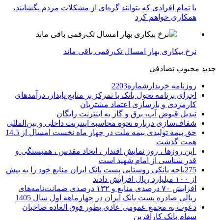
با تمام افرادی که بتوانند گره‌ای از مشکلات مردم بگشایند،
همکاری خواهم کرد
نرخ بیکاری بهار امسال تک‌رقمی باقی ماند
جدید
محبوب
تصادفی
روزنامه خریدارشماره2203
اجرای برنامه تحول بانک با تمرکز بر منابع پایدار، درآمدهای
کارمزدی و بازسازی اعتماد مشتریان
تبدیل قبوض آب، برق و گاز به اینترنت رایگان
شفاف‌سازی درباره نحوه محاسبه اینترنت داخلی و بین‌المللی
حق بیمه تولیدی بیمه ملت در چهار ماه نخست امسال از 14.5
همت گذشت
این روزها ، روز نمایش اقتدار ، اتحاد مقدس ، همبستگی و
قدر شناسی از امام شهید است
275باجه بانکی روستایی پست بانک ایران منابع خود را به بیش
از ۱۰۰ میلیارد ریال افزایش دادند
افزایش ۷۰ درصدی منابع و ۱۳۲ درصدی ضمانت‌نامه‌های
ریالی صادره پست بانک ایران در چهارماهه اول سال 1405
دعوت به مجمع عمومی عادی بطور فوق العاده صاحبان
سهام بانک کارآفرین