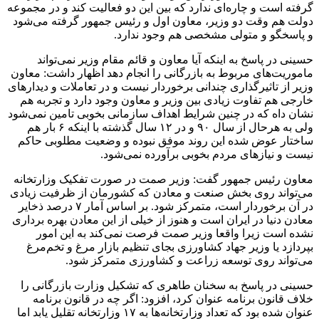
گرفته است و چاره‌ای ندارد که بین این دو فعالیت کند و در مجموعه
دولت هم وقت دو وزیر، معاون اول و رئیس جمهور گرفته می‌شود
و پاسخگو و متولی مشخصی هم وجود ندارد.
حسینی در پاسخ به اینکه آیا معاون و قائم مقام وزیر نمی‌تواند
ماموریت‌های مربوط به بازرگانی را انجام دهد اظهار داشت: معاون
وزیر از تاثیرگذاری چندانی برخوردار نیست و در تعاملات و دیدارهای
خارجی هم تفاوت زیادی بین وزیر و معاون وجود دارد و تجربه هم
نشان داه که در چنین شرایط اهداف سازمانی بخوبی تامین نمی‌شود
ولی به هرحال از سال ۹۰ و در ۱۲ سال گذشته با اینکه ۶ بار هم
ساختار عوض شده این روند موفق نبوده و وضعیت مطلوبی حاکم
نیست و نیازهای مردم بخوبی برآورده نمی‌شود.
معاون رئیس جمهور گفت: وزیر صمت در صورت تفکیک وزارتخانه
می‌تواند روی بخش صنعت و معادن که کشورمان از ظرفیت زیادی
در آن برخوردار است، متمرکز شود. بر اساس آمار ۷ درصد ذخایر
معادن دنیا در ایران است و هنوز از خیلی از این معادن بهره برداری
نشده است زیرا واقعا وزیر صمت فرصت نمی‌کند به این امور
بپردازد یا وزیر جهاد کشاورزی بجای تنظیم بازار مرغ و تخم‌مرغ
می‌تواند روی توسعه زراعت و کشاورزی متمرکز شود.
حسینی در پاسخ به سخنان طاهری که تشکیل وزارت بازرگانی را
خلاف قانون برنامه عنوان کرد، ‌افزود: اگر چه در قانون برنامه
عنوان شده بود که تعداد وزارتخانه‌ها به ۱۷ وزارتخانه تقلیل یابد اما