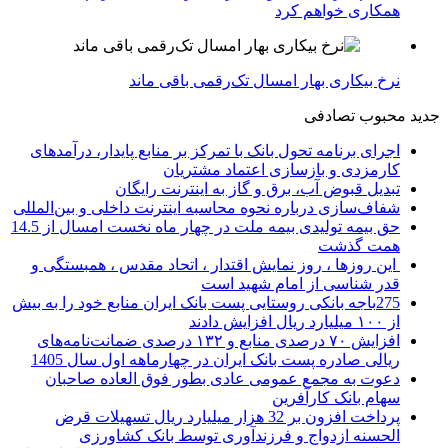
همکاری خواهم کرد
نرخ بیکاری بهار امسال تک‌رقمی باقی ماند
جدید
محبوب
تصادفی
اجرای برنامه تحول بانک با تمرکز بر منابع پایدار، درآمدهای
کارمزدی و بازسازی اعتماد مشتریان
تبدیل قبوض آب، برق و گاز به اینترنت رایگان
شفاف‌سازی درباره نحوه محاسبه اینترنت داخلی و بین‌المللی
حق بیمه تولیدی بیمه ملت در چهار ماه نخست امسال از 14.5
همت گذشت
این روزها ، روز نمایش اقتدار ، اتحاد مقدس ، همبستگی و
قدر شناسی از امام شهید است
275باجه بانکی روستایی پست بانک ایران منابع خود را به بیش
از ۱۰۰ میلیارد ریال افزایش دادند
افزایش ۷۰ درصدی منابع و ۱۳۲ درصدی ضمانت‌نامه‌های
ریالی صادره پست بانک ایران در چهارماهه اول سال 1405
دعوت به مجمع عمومی عادی بطور فوق العاده صاحبان
سهام بانک کارآفرین
پرداخت افزون بر 32 هزار میلیارد ریال تسهیلات قرض
الحسنه ازدواج و فرزندآوری توسط بانک کشاورزی