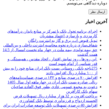
دوباره دیدگاهی می‌نویسم.
آخرین اخبار
اجرای برنامه تحول بانک با تمرکز بر منابع پایدار، درآمدهای
کارمزدی و بازسازی اعتماد مشتریان
تبدیل قبوض آب، برق و گاز به اینترنت رایگان
شفاف‌سازی درباره نحوه محاسبه اینترنت داخلی و بین‌المللی
حق بیمه تولیدی بیمه ملت در چهار ماه نخست امسال از 14.5
همت گذشت
این روزها ، روز نمایش اقتدار ، اتحاد مقدس ، همبستگی و
قدر شناسی از امام شهید است
275باجه بانکی روستایی پست بانک ایران منابع خود را به بیش
از ۱۰۰ میلیارد ریال افزایش دادند
افزایش ۷۰ درصدی منابع و ۱۳۲ درصدی ضمانت‌نامه‌های
ریالی صادره پست بانک ایران در چهارماهه اول سال 1405
دعوت به مجمع عمومی عادی بطور فوق العاده صاحبان
سهام بانک کارآفرین
پرداخت افزون بر 32 هزار میلیارد ریال تسهیلات قرض
الحسنه ازدواج و فرزندآوری توسط بانک کشاورزی
افزایش 40 درصدی تسهیلات بانک توسعه صادرات ایران برای