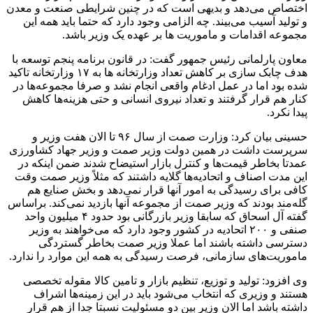
اختصاص می‌دهد و بدیهی است که در چنین شرایطی صنعت و معدن
و تولید آسیب می‌بیند. چه الزامی وجود دارد که حتما باید همه این
مجموعه اقدامات و ماموریت ها بر عهده یک وزیر باشد.
معاون پارلمانی رئیس جمهور گفت: در قانون برنامه پنجم توسعه با
هدف چابک سازی بر کاهش تعداد وزارتخانه ها به ۱۷ وزارتخانه تاکید
شده بود اما در عمل ادغام واقعی انجام نشد و صرفا مجموعه‌ها در
کنار هم قرار گرفتند و تعداد نیروی انسانی و حتی هزینه‌ها کاهش
پیدا نکرد.
حسینی بیان کرد: وزارت صمت از سال ۹۶ تا الان هفت وزیر و
سرپرست داشت در همین دولت وزیر صمت و وزیر جهاد کشاورزی
عمدتا بخاطر قیمت‌ها و کنترل بازار استیضاح شدند ضمن اینکه در
این مدت اصناف و اتحادیه‌ها گلایه داشتند که مثلاً وزیر صمت وقت
کافی برای رسیدگی به امور آنها قرار نمی‌دهد و بخش صنایع هم
گله‌مند بودند که وزیر صمت از مجموعه آنها بازدید نمی‌کند. براساس
گفته آل اسحاق که سابقا وزیر بازرگانی بود حدود ۴ میلیون واحد
صنفی و ۲۰۰ اتحادیه در کشور وجود دارد که می‌خواهند به وزیر
دسترسی داشته باشند اما عملا وزیر صمت بخاطر گستردگی
ماموریت‌های سازمانی، فرصت رسیدگی به همه این موارد را ندارد.
وی افزود: تولید و توزیع، تنظیم بازار و تامین کالا مقوله تخصصی
هستند و وزیری که انتخاب می‌شود باید در این زمینه‌ها اشراف
داشته باشد اما الان وزیر بین دو مسئولیت نسبتا جدا از هم قرار