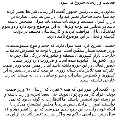
فعالیت وزارتخانه شروع می‌شود.
معاون پارلمانی رئیس جمهور گفت: اگر زمانی شرایط تغییر کرده
چه بسا مجدد ساختار تغییر کند ولی در شرایط فعلی نظارت بر
بازار، کنترل قیمت‌ها و نوسانات متعدد باید متولی مشخص داشته
باشد در مجلس هم توجه ویژه‌ای به این موضوع وجود دارد و دو سوم
نمایندگان با آن موافقت کردند و کارشناسان مختلف در دولت
گذشته و فعلی بر این موضوع تاکید دارند.
حسینی تصریح کرد: همه قبول دارند که حجم و تنوع مسئولیت‌های
وزیر صمت بسیار سنگین است امروز با توجه به گسترش تعاملات
خارجی، بازار کشورهای منطقه و کشورهای بزرگی مثل چین به
روی کشورمان گشوده شده است و ضرورت دارد وزیر صمت
حضور فعالی در این حوزه داشته باشد اما در همین مدت وزیر صمت
علیرغم همه تلاش‌هایی شبانه روزی، فرصت کافی برای سفر به این
کشورها و گسترش صادرات و سر و سامان دادن به مسائل تجارت
خارجی نداشته است.
وی گفت: این طور نبود که همه ۷ نفری که از سال ۹۶ وزیر صمت
بودند، افراد کارآمد و پرتوان نبودند حتی بعضا تجربه وزارت داشته و
در رشته خود تخصص داشتند اما انتظارات به گونه‌ای بود که نمی
توانستند امور را براحتی پیش ببرند یا مجلس استیضاح می‌کرد یا
اینکه خود دولت به این جمع بندی می‌رسید که آنها را تغییر دهد و ۱۲
سال چنین شرایطی حاکم بود و اگر شرایط تغییر نکند بعد از این به