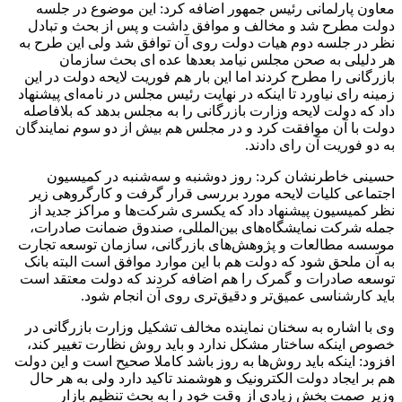
معاون پارلمانی رئیس جمهور اضافه کرد: این موضوع در جلسه
دولت مطرح شد و مخالف و موافق داشت و پس از بحث و تبادل
نظر در جلسه دوم هیات دولت روی آن توافق شد ولی این طرح به
هر دلیلی به صحن مجلس نیامد بعدها عده ای بحث سازمان
بازرگانی را مطرح کردند اما این بار هم فوریت لایحه دولت در این
زمینه رای نیاورد تا اینکه در نهایت رئیس مجلس در نامه‌ای پیشنهاد
داد که دولت لایحه وزارت بازرگانی را به مجلس بدهد که بلافاصله
دولت با آن موافقت کرد و در مجلس هم بیش از دو سوم نمایندگان
به دو فوریت آن رای دادند.
حسینی خاطرنشان کرد: روز دوشنبه و سه‌شنبه در کمیسیون
اجتماعی کلیات لایحه مورد بررسی قرار گرفت و کارگروهی زیر
نظر کمیسیون پیشنهاد داد که یکسری شرکت‌ها و مراکز جدید از
جمله شرکت نمایشگاه‌های بین‌المللی، صندوق ضمانت صادرات،
موسسه مطالعات و پژوهش‌های بازرگانی، سازمان توسعه تجارت
به آن ملحق شود که دولت هم با این موارد موافق است البته بانک
توسعه صادرات و گمرک را هم اضافه کردند که دولت معتقد است
باید کارشناسی عمیق‌تر و دقیق‌تری روی آن انجام شود.
وی با اشاره به سخنان نماینده مخالف تشکیل وزارت بازرگانی در
خصوص اینکه ساختار مشکل ندارد و باید روش نظارت تغییر کند،
افزود: اینکه باید روش‌ها به روز باشد کاملا صحیح است و این دولت
هم بر ایجاد دولت الکترونیک و هوشمند تاکید دارد ولی به هر حال
وزیر صمت بخش زیادی از وقت خود را به بحث تنظیم بازار