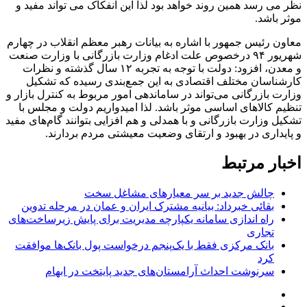
نظر می رسد همین روند خواهد بود لذا این انفکاک می تواند مفید و
موثر باشد.
معاون رئیس جمهور با اشاره به بیانات رهبر معظم انقلاب در چهارم
شهریور ۹۴ درخصوص علت ادغام وزارت بازرگانی با وزارت صنعت
و معدن، افزود: دولت با توجه به تجربه ۱۲ سال گذشته و نظرات
کارشناسان مختلف اقتصادی به این جمع‌بندی رسیده که تشکیل
وزارت بازرگانی می‌تواند در ساماندهی امور مربوط به کنترل بازار و
تنظیم کالاهای اساسی موثر باشد. لذا امیدواریم دولت و مجلس با
تشکیل وزارت بازرگانی و با همدلی و هم افزایی بتوانند گام‌های مفید
و پایداری در بهبود و ارتقای وضعیت معیشتی مردم بردارند.
اخبار مرتبط
چالش جدید بر سر معیارهای مشاغل سخت
بقائی خبرداد: بیانیه مشترک ایران و عمان در مرحله تدوین
راه اندازی سامانه یکپارچه مدیریت برای پایش زیرساخت‌های
تجاری
بانک مرکزی فقط با یک‌‎پنجم درخواست پول بانک‌ها موافقت
کرد
سرنوشت احداث آرامستان‌های جدید پایتخت در ابهام