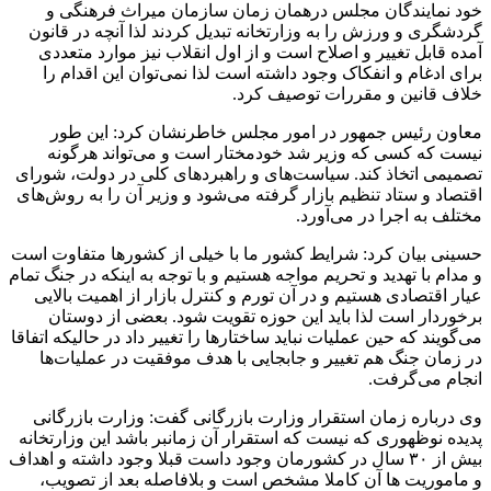
خود نمایندگان مجلس درهمان زمان سازمان میراث فرهنگی و
گردشگری و ورزش را به وزارتخانه تبدیل کردند لذا آنچه در قانون
آمده قابل تغییر و اصلاح است و از اول انقلاب نیز موارد متعددی
برای ادغام و انفکاک وجود داشته است لذا نمی‌توان این اقدام را
خلاف قانین و مقررات توصیف کرد.
معاون رئیس جمهور در امور مجلس خاطرنشان کرد: این طور
نیست که کسی که وزیر شد خودمختار است و می‌تواند هرگونه
تصمیمی اتخاذ کند. سیاست‌های و راهبردهای کلی در دولت، شورای
اقتصاد و ستاد تنظیم بازار گرفته می‌شود و وزیر آن را به روش‌های
مختلف به اجرا در می‌آورد.
حسینی بیان کرد: شرایط کشور ما با خیلی از کشورها متفاوت است
و مدام با تهدید و تحریم مواجه هستیم و با توجه به اینکه در جنگ تمام
عیار اقتصادی هستیم و در آن تورم و کنترل بازار از اهمیت بالایی
برخوردار است لذا باید این حوزه تقویت شود. بعضی از دوستان
می‌گویند که حین عملیات نباید ساختارها را تغییر داد در حالیکه اتفاقا
در زمان جنگ هم تغییر و جابجایی با هدف موفقیت در عملیات‌ها
انجام می‌گرفت.
وی درباره زمان استقرار وزارت بازرگانی گفت: وزارت بازرگانی
پدیده نوظهوری که نیست که استقرار آن زمانبر باشد این وزارتخانه
بیش از ۳۰ سال در کشورمان وجود داست قبلا وجود داشته و اهداف
و ماموریت ها آن کاملا مشخص است و بلافاصله بعد از تصویب،