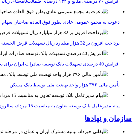
افزایش ۷۰ درصدی منابع و ۱۳۲ درصدی ضمانت‌نامه‌های ریالی صادره پست بانک ایران در چهارماهه اول سال 1405
دعوت به مجمع عمومی عادی بطور فوق العاده صاحبان سهام با
پرداخت افزون بر 32 هزار میلیارد ریال تسهیلات قرض الحسنه ازدواج و فرزندآوری توسط بانک کشاورزی
افزایش 40 درصدی تسهیلات بانک توسعه صادرات ایران برای بخش های تولید، صادرات و دانش بنیان ها
تأمین مالی ۳۹۶ هزار واحد نهضت ملی توسط بانک مسکن
پیام مدیرعامل بانک توسعه تعاون به مناسبت 15 مرداد، سالروز تأسیس بانک
سازمان و نهادها