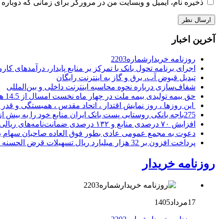
ذخیره نام، ایمیل و وبسایت من در مرورگر برای زمانی که دوباره 
آخرین اخبار
روزنامه خریدارشماره2203
اجرای برنامه تحول بانک با تمرکز بر منابع پایدار، درآمدهای ک
تبدیل قبوض آب، برق و گاز به اینترنت رایگان
شفاف‌سازی درباره نحوه محاسبه اینترنت داخلی و بین‌المللی
حق بیمه تولیدی بیمه ملت در چهار ماه نخست امسال از 14.5 همت گذشت
این روزها ، روز نمایش اقتدار ، اتحاد مقدس ، همبستگی و قد
275باجه بانکی روستایی پست بانک ایران منابع خود را به بیش از ۱۰۰ میلیارد ریال افزایش دادند
افزایش ۷۰ درصدی منابع و ۱۳۲ درصدی ضمانت‌نامه‌های ریالی صادره پست بانک ایران در چهارماهه اول سال 1405
دعوت به مجمع عمومی عادی بطور فوق العاده صاحبان سهام با
پرداخت افزون بر 32 هزار میلیارد ریال تسهیلات قرض الحسنه ازدواج و فرزندآوری توسط بانک کشاورزی
روزنامه خریدار
17مرداد1405