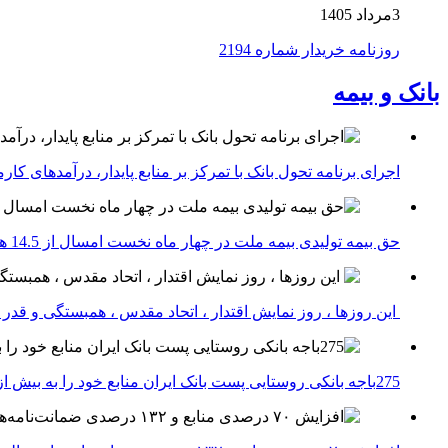
3مرداد 1405
روزنامه خریدار شماره 2194
بانک و بیمه
اجرای برنامه تحول بانک با تمرکز بر منابع پایدار، درآمدهای ک
حق بیمه تولیدی بیمه ملت در چهار ماه نخست امسال از 14.5 همت گذشت
این روزها ، روز نمایش اقتدار ، اتحاد مقدس ، همبستگی و قد
275باجه بانکی روستایی پست بانک ایران منابع خود را به بیش از ۱۰۰ میلیارد ریال افزایش دادند