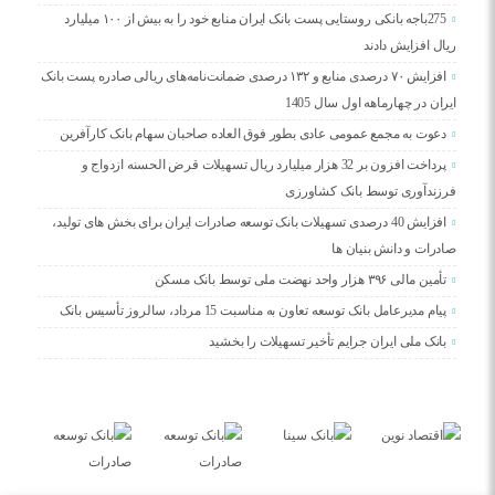
275باجه بانکی روستایی پست بانک ایران منابع خود را به بیش از ۱۰۰ میلیارد
ریال افزایش دادند
افزایش ۷۰ درصدی منابع و ۱۳۲ درصدی ضمانت‌نامه‌های ریالی صادره پست بانک
ایران در چهارماهه اول سال 1405
دعوت به مجمع عمومی عادی بطور فوق العاده صاحبان سهام بانک کارآفرین
پرداخت افزون بر 32 هزار میلیارد ریال تسهیلات قرض الحسنه ازدواج و
فرزندآوری توسط بانک کشاورزی
افزایش 40 درصدی تسهیلات بانک توسعه صادرات ایران برای بخش های تولید،
صادرات و دانش بنیان ها
تأمین مالی ۳۹۶ هزار واحد نهضت ملی توسط بانک مسکن
پیام مدیرعامل بانک توسعه تعاون به مناسبت 15 مرداد، سالروز تأسیس بانک
بانک ملی ایران جرایم تأخیر تسهیلات را بخشید